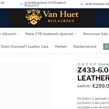
ruik
bij bestelling boven €1000 gebruik
zie de showroom sa
discount10
n Allround
Petrie CYB maatwerk rijlaarzen
Showroom Sale 
 Doorn Exclusief l Leather Care
Merken
Klantenservice
S
0 beoord
Z433-6.
LEATHER 
€299,
€499,00
De Dublin is gemaakt v
De Dublin is een zeer fl
ritssluiting aan de ach