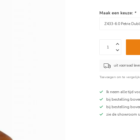
Maak een keuze:
*
uit voorraad lev
Toevoegen om te vergelij
Ik neem alle tijd v
bij bestelling bov
bij bestelling bov
zie de showroom s