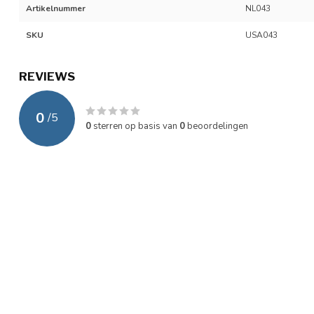
Artikelnummer
NL043
SKU
USA043
REVIEWS
0
/
5
0
sterren op basis van
0
beoordelingen