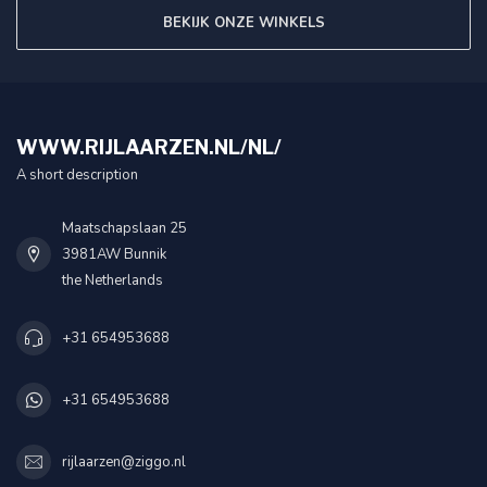
BEKIJK ONZE WINKELS
WWW.RIJLAARZEN.NL/NL/
A short description
Maatschapslaan 25
3981AW Bunnik
the Netherlands
+31 654953688
+31 654953688
rijlaarzen@ziggo.nl