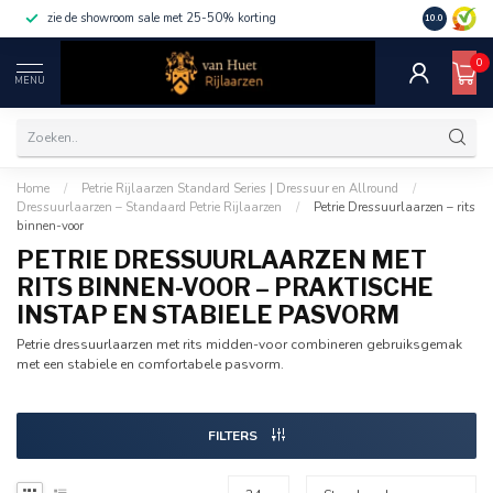
zie de showroom sale met 25-50% korting
10.0
0
MENU
Home
/
Petrie Rijlaarzen Standard Series | Dressuur en Allround
/
Dressuurlaarzen – Standaard Petrie Rijlaarzen
/
Petrie Dressuurlaarzen – rits
binnen-voor
PETRIE DRESSUURLAARZEN MET
RITS BINNEN-VOOR – PRAKTISCHE
INSTAP EN STABIELE PASVORM
Petrie dressuurlaarzen met rits midden-voor combineren gebruiksgemak
met een stabiele en comfortabele pasvorm.
FILTERS