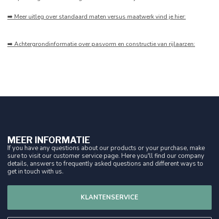
➡️ Meer uitleg over standaard maten versus maatwerk vind je hier:
➡️ Achtergrondinformatie over pasvorm en constructie van rijlaarzen:
MEER INFORMATIE
If you have any questions about our products or your purchase, make
sure to visit our customer service page. Here you'll find our company
details, answers to frequently asked questions and different ways to
get in touch with us.
KLANTENSERVICE