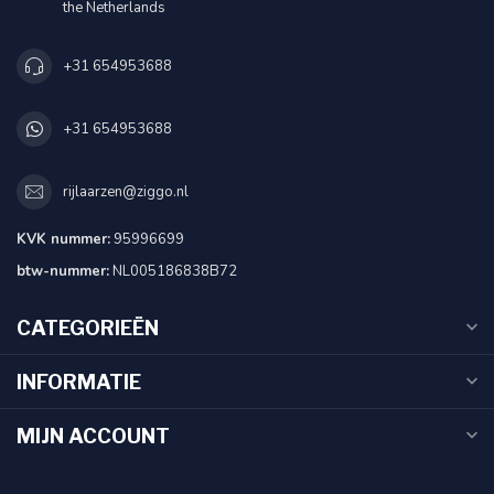
the Netherlands
+31 654953688
+31 654953688
rijlaarzen@ziggo.nl
KVK nummer:
95996699
btw-nummer:
NL005186838B72
CATEGORIEËN
INFORMATIE
MIJN ACCOUNT