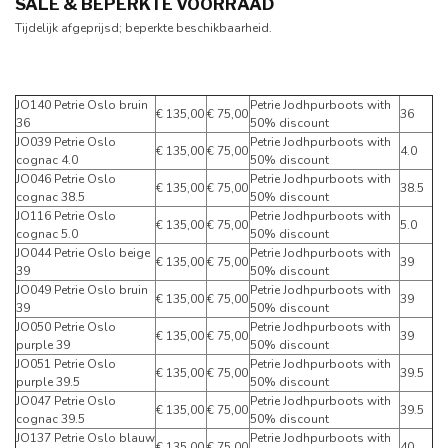
SALE & BEPERKTE VOORRAAD
Tijdelijk afgeprijsd; beperkte beschikbaarheid.
JO140 Petrie Oslo bruin
Petrie Jodhpurboots with
€ 135,00
€ 75,00
36
36
50% discount
JO039 Petrie Oslo
Petrie Jodhpurboots with
€ 135,00
€ 75,00
4.0
cognac 4.0
50% discount
JO046 Petrie Oslo
Petrie Jodhpurboots with
€ 135,00
€ 75,00
38.5
cognac 38.5
50% discount
JO116 Petrie Oslo
Petrie Jodhpurboots with
€ 135,00
€ 75,00
5.0
cognac 5.0
50% discount
JO044 Petrie Oslo beige
Petrie Jodhpurboots with
€ 135,00
€ 75,00
39
39
50% discount
JO049 Petrie Oslo bruin
Petrie Jodhpurboots with
€ 135,00
€ 75,00
39
39
50% discount
JO050 Petrie Oslo
Petrie Jodhpurboots with
€ 135,00
€ 75,00
39
purple 39
50% discount
JO051 Petrie Oslo
Petrie Jodhpurboots with
€ 135,00
€ 75,00
39.5
purple 39.5
50% discount
JO047 Petrie Oslo
Petrie Jodhpurboots with
€ 135,00
€ 75,00
39.5
cognac 39.5
50% discount
JO137 Petrie Oslo blauw
Petrie Jodhpurboots with
€ 135,00
€ 75,00
40