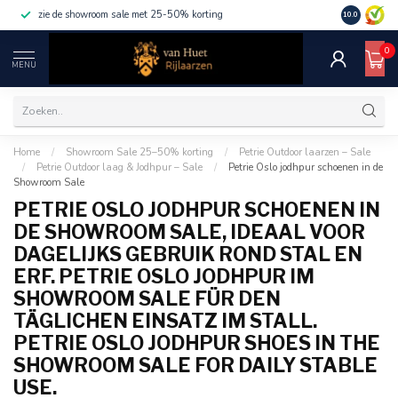
zie de showroom sale met 25-50% korting
10.0
0
MENU
Home
/
Showroom Sale 25–50% korting
/
Petrie Outdoor laarzen – Sale
/
Petrie Outdoor laag & Jodhpur – Sale
/
Petrie Oslo jodhpur schoenen in de
Showroom Sale
PETRIE OSLO JODHPUR SCHOENEN IN
DE SHOWROOM SALE, IDEAAL VOOR
DAGELIJKS GEBRUIK ROND STAL EN
ERF. PETRIE OSLO JODHPUR IM
SHOWROOM SALE FÜR DEN
TÄGLICHEN EINSATZ IM STALL.
PETRIE OSLO JODHPUR SHOES IN THE
SHOWROOM SALE FOR DAILY STABLE
USE.