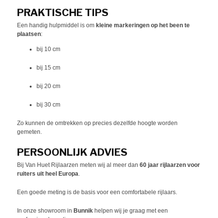
PRAKTISCHE TIPS
Een handig hulpmiddel is om
kleine markeringen op het been te
plaatsen
:
bij 10 cm
bij 15 cm
bij 20 cm
bij 30 cm
Zo kunnen de omtrekken op precies dezelfde hoogte worden
gemeten.
PERSOONLIJK ADVIES
Bij Van Huet Rijlaarzen meten wij al meer dan
60 jaar rijlaarzen voor
ruiters uit heel Europa
.
Een goede meting is de basis voor een comfortabele rijlaars.
In onze showroom in
Bunnik
helpen wij je graag met een