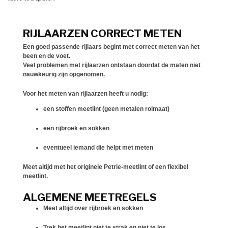
RIJLAARZEN CORRECT METEN
Een goed passende rijlaars begint met
correct meten van het
been en de voet
.
Veel problemen met rijlaarzen ontstaan doordat de maten niet
nauwkeurig zijn opgenomen.
Voor het meten van rijlaarzen heeft u nodig:
een
stoffen meetlint
(geen metalen rolmaat)
een
rijbroek en sokken
eventueel iemand die helpt met meten
Meet altijd met het
originele Petrie-meetlint of een flexibel
meetlint
.
ALGEMENE MEETREGELS
Meet altijd
over rijbroek en sokken
Trek het meetlint
niet te strak en niet te los