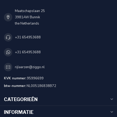
Maatschapslaan 25
3981AW Bunnik
the Netherlands
+31 654953688
+31 654953688
rijlaarzen@ziggo.nl
KVK nummer:
95996699
btw-nummer:
NL005186838B72
CATEGORIEËN
INFORMATIE