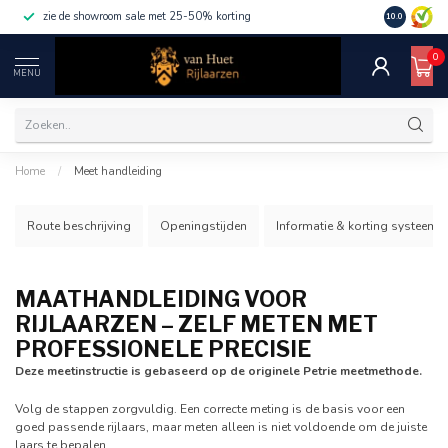
zie de showroom sale met 25-50% korting
10.0
0
MENU
Home
/
Meet handleiding
Route beschrijving
Openingstijden
Informatie & korting systeem
MAATHANDLEIDING VOOR
RIJLAARZEN – ZELF METEN MET
PROFESSIONELE PRECISIE
Deze meetinstructie is gebaseerd op de originele Petrie meetmethode.
Volg de stappen zorgvuldig. Een correcte meting is de basis voor een
goed passende rijlaars, maar meten alleen is niet voldoende om de juiste
laars te bepalen.