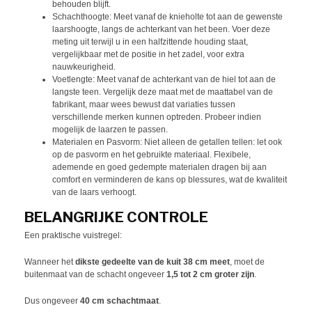
behouden blijft.
Schachthoogte: Meet vanaf de knieholte tot aan de gewenste
laarshoogte, langs de achterkant van het been. Voer deze
meting uit terwijl u in een halfzittende houding staat,
vergelijkbaar met de positie in het zadel, voor extra
nauwkeurigheid.
Voetlengte: Meet vanaf de achterkant van de hiel tot aan de
langste teen. Vergelijk deze maat met de maattabel van de
fabrikant, maar wees bewust dat variaties tussen
verschillende merken kunnen optreden. Probeer indien
mogelijk de laarzen te passen.
Materialen en Pasvorm: Niet alleen de getallen tellen: let ook
op de pasvorm en het gebruikte materiaal. Flexibele,
ademende en goed gedempte materialen dragen bij aan
comfort en verminderen de kans op blessures, wat de kwaliteit
van de laars verhoogt.
BELANGRIJKE CONTROLE
Een praktische vuistregel:
Wanneer het
dikste gedeelte van de kuit 38 cm meet
, moet de
buitenmaat van de schacht ongeveer
1,5 tot 2 cm groter zijn
.
Dus ongeveer
40 cm schachtmaat
.