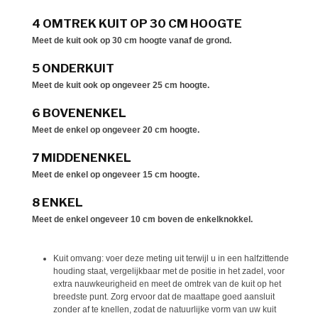
4 OMTREK KUIT OP 30 CM HOOGTE
Meet de kuit ook op
30 cm hoogte vanaf de grond
.
5 ONDERKUIT
Meet de kuit ook op
ongeveer 25 cm hoogte
.
6 BOVENENKEL
Meet de enkel op
ongeveer 20 cm hoogte
.
7 MIDDENENKEL
Meet de enkel op
ongeveer 15 cm hoogte
.
8 ENKEL
Meet de enkel
ongeveer 10 cm boven de enkelknokkel
.
Kuit omvang: voer deze meting uit terwijl u in een halfzittende
houding staat, vergelijkbaar met de positie in het zadel, voor
extra nauwkeurigheid en meet de omtrek van de kuit op het
breedste punt. Zorg ervoor dat de maattape goed aansluit
zonder af te knellen, zodat de natuurlijke vorm van uw kuit