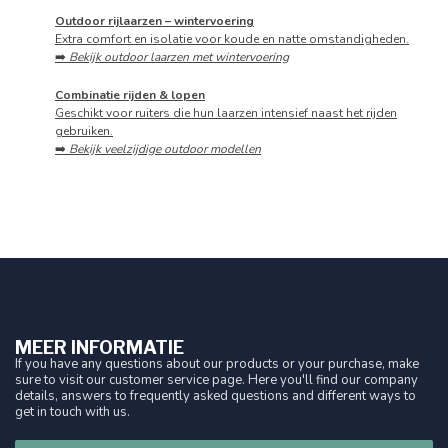
Outdoor rijlaarzen – wintervoering
Extra comfort en isolatie voor koude en natte omstandigheden.
➡️
Bekijk outdoor laarzen met wintervoering
Combinatie rijden & lopen
Geschikt voor ruiters die hun laarzen intensief naast het rijden
gebruiken.
➡️
Bekijk veelzijdige outdoor modellen
MEER INFORMATIE
If you have any questions about our products or your purchase, make
sure to visit our customer service page. Here you'll find our company
details, answers to frequently asked questions and different ways to
get in touch with us.