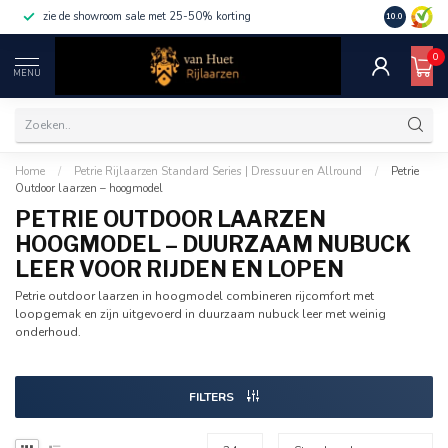
zie de showroom sale met 25-50% korting
10.0
0
MENU
Home
/
Petrie Rijlaarzen Standard Series | Dressuur en Allround
/
Petrie
Outdoor laarzen – hoogmodel
PETRIE OUTDOOR LAARZEN
HOOGMODEL – DUURZAAM NUBUCK
LEER VOOR RIJDEN EN LOPEN
Petrie outdoor laarzen in hoogmodel combineren rijcomfort met
loopgemak en zijn uitgevoerd in duurzaam nubuck leer met weinig
onderhoud.
FILTERS