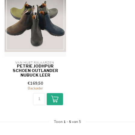
VAN HUET RIJLAARZEN 
PETRIE JODHPUR
SCHOEN OUTLANDER
NUBUCK LEER
€169,50
Backorder
Toon
1
-
5
van 5