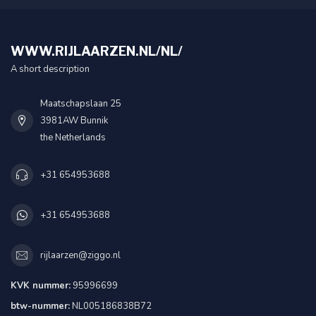
WWW.RIJLAARZEN.NL/NL/
A short description
Maatschapslaan 25
3981AW Bunnik
the Netherlands
+31 654953688
+31 654953688
rijlaarzen@ziggo.nl
KVK nummer:
95996699
btw-nummer:
NL005186838B72