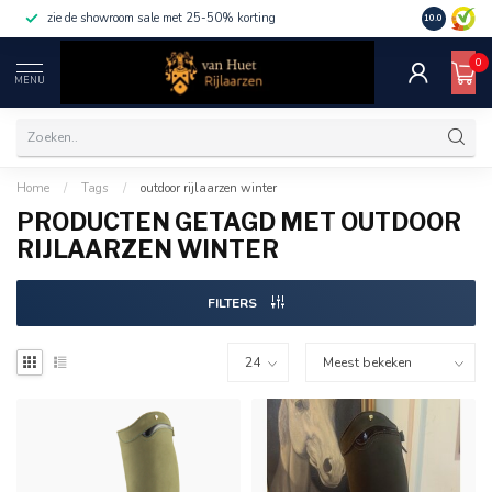
zie de showroom sale met 25-50% korting
10.0
0
MENU
Home
/
Tags
/
outdoor rijlaarzen winter
PRODUCTEN GETAGD MET OUTDOOR
RIJLAARZEN WINTER
FILTERS