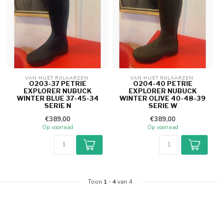
VAN HUET RIJLAARZEN 
VAN HUET RIJLAARZEN 
O203-37 PETRIE
O204-40 PETRIE
EXPLORER NUBUCK
EXPLORER NUBUCK
WINTER BLUE 37-45-34
WINTER OLIVE 40-48-39
SERIE N
SERIE W
€389,00
€389,00
Op voorraad
Op voorraad
Toon
1
-
4
van 4