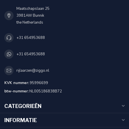
Maatschapslaan 25
3981AW Bunnik
the Netherlands
+31 654953688
+31 654953688
rijlaarzen@ziggo.nl
KVK nummer:
95996699
btw-nummer:
NL005186838B72
CATEGORIEËN
INFORMATIE