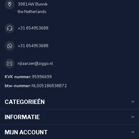
3981AW Bunnik
the Netherlands
+31 654953688
+31 654953688
rijlaarzen@ziggo.nl
KVK nummer:
95996699
btw-nummer:
NL005186838B72
CATEGORIEËN
INFORMATIE
MIJN ACCOUNT