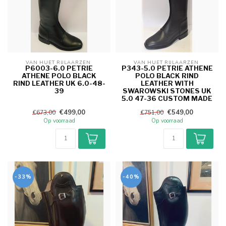
VAN HUET RIJLAARZEN 
VAN HUET RIJLAARZEN 
P6003-6.0 PETRIE
P343-5.0 PETRIE ATHENE
ATHENE POLO BLACK
POLO BLACK RIND
RIND LEATHER UK 6.0-48-
LEATHER WITH
39
SWAROWSKI STONES UK
5.0 47-36 CUSTOM MADE
€499,00
€549,00
€673,00
€751,00
Op voorraad
Op voorraad
-33%
-40%