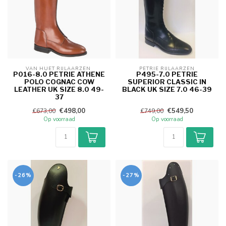
VAN HUET RIJLAARZEN 
PETRIE RIJLAARZEN
P016-8.0 PETRIE ATHENE
P495-7.0 PETRIE
POLO COGNAC COW
SUPERIOR CLASSIC IN
LEATHER UK SIZE 8.0 49-
BLACK UK SIZE 7.0 46-39
37
€498,00
€549,50
€673,00
€749,00
Op voorraad
Op voorraad
-26%
-27%