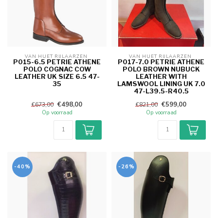
VAN HUET RIJLAARZEN 
VAN HUET RIJLAARZEN 
P015-6.5 PETRIE ATHENE
P017-7.0 PETRIE ATHENE
POLO COGNAC COW
POLO BROWN NUBUCK
LEATHER UK SIZE 6.5 47-
LEATHER WITH
35
LAMSWOOL LINING UK 7.0
47-L39.5-R40.5
€498,00
€599,00
€673,00
€821,00
Op voorraad
Op voorraad
-40%
-26%