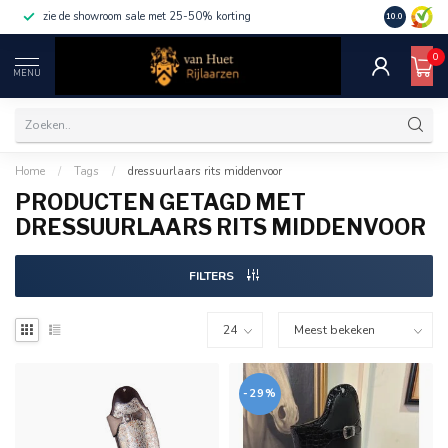
zie de showroom sale met 25-50% korting
10.0
0
MENU
Home
/
Tags
/
dressuurlaars rits middenvoor
PRODUCTEN GETAGD MET
DRESSUURLAARS RITS MIDDENVOOR
FILTERS
-29%