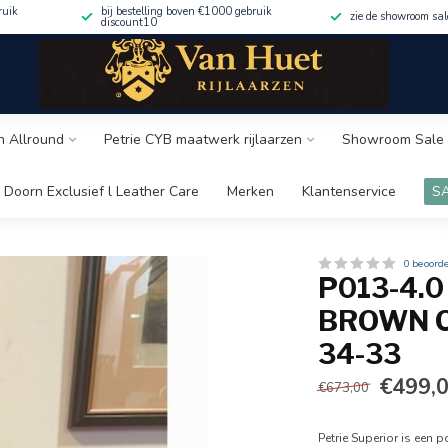
ruik
bij bestelling boven €1000 gebruik
zie de showroom sa
discount10
n Allround
Petrie CYB maatwerk rijlaarzen
Showroom Sale 
 Doorn Exclusief l Leather Care
Merken
Klantenservice
S
3
0 beoord
P013-4.
BROWN C
34-33
€499,
€673,00
Petrie Superior is een 