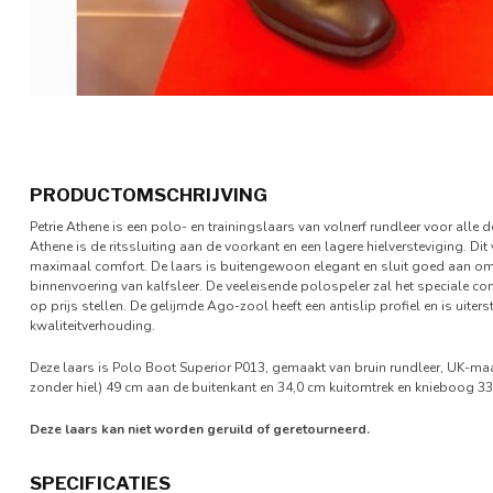
PRODUCTOMSCHRIJVING
Petrie Athene is een polo- en trainingslaars van volnerf rundleer voor alle
Athene is de ritssluiting aan de voorkant en een lagere hielversteviging. Dit
maximaal comfort. De laars is buitengewoon elegant en sluit goed aan om d
binnenvoering van kalfsleer. De veeleisende polospeler zal het speciale c
op prijs stellen. De gelijmde Ago-zool heeft een antislip profiel en is uite
kwaliteitverhouding.
Deze laars is Polo Boot Superior P013, gemaakt van bruin rundleer, UK-maa
zonder hiel) 49 cm aan de buitenkant en 34,0 cm kuitomtrek en knieboog 33
Deze laars kan niet worden geruild of geretourneerd.
SPECIFICATIES