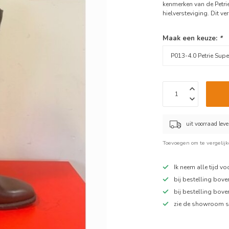
kenmerken van de Petrie
hielversteviging. Dit v
Maak een keuze:
*
uit voorraad lev
Toevoegen om te vergelij
Ik neem alle tijd v
bij bestelling bov
bij bestelling bov
zie de showroom s