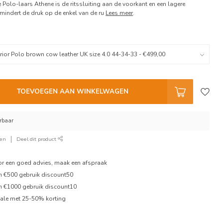
 Polo-laars Athene is de ritssluiting aan de voorkant en een lagere
ermindert de druk op de enkel van de ru
Lees meer
.
TOEVOEGEN AAN WINKELWAGEN
erbaar
ken
Deel dit product
oor een goed advies, maak een afspraak
en €500 gebruik discount50
en €1000 gebruik discount10
ale met 25-50% korting