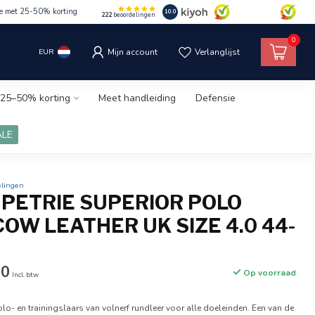
le met 25-50% korting
10.0
222
beoordelingen
0
EUR
Mijn account
Verlanglijst
25–50% korting
Meet handleiding
Defensie
ALE
elingen
0 PETRIE SUPERIOR POLO
OW LEATHER UK SIZE 4.0 44-
00
Op voorraad
Incl. btw
polo- en trainingslaars van volnerf rundleer voor alle doeleinden. Een van de