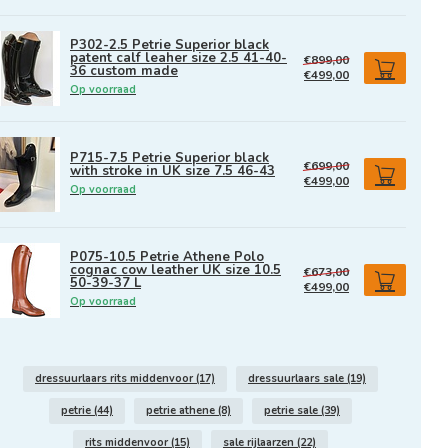
P302-2.5 Petrie Superior black
patent calf leaher size 2.5 41-40-
€899,00
36 custom made
€499,00
Op voorraad
P715-7.5 Petrie Superior black
€699,00
with stroke in UK size 7.5 46-43
€499,00
Op voorraad
P075-10.5 Petrie Athene Polo
cognac cow leather UK size 10.5
€673,00
50-39-37 L
€499,00
Op voorraad
dressuurlaars rits middenvoor
(17)
dressuurlaars sale
(19)
petrie
(44)
petrie athene
(8)
petrie sale
(39)
rits middenvoor
(15)
sale rijlaarzen
(22)