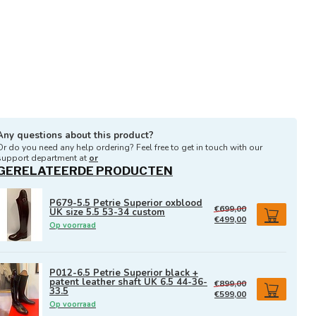
Any questions about this product?
Or do you need any help ordering? Feel free to get in touch with our
support department at
or
GERELATEERDE PRODUCTEN
P679-5.5 Petrie Superior oxblood
€699,00
UK size 5.5 53-34 custom
€499,00
Op voorraad
P012-6.5 Petrie Superior black +
patent leather shaft UK 6.5 44-36-
€899,00
33.5
€599,00
Op voorraad