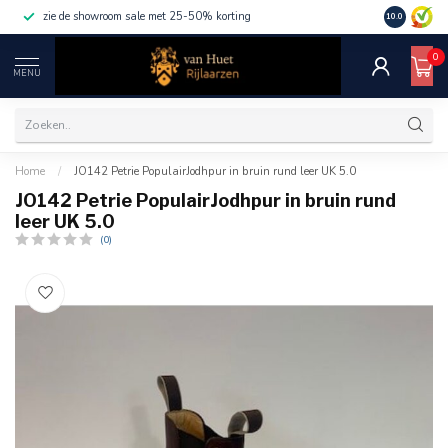
zie de showroom sale met 25-50% korting
10.0
0
MENU
Home
/
JO142 Petrie PopulairJodhpur in bruin rund leer UK 5.0
JO142 Petrie PopulairJodhpur in bruin rund
leer UK 5.0
(0)