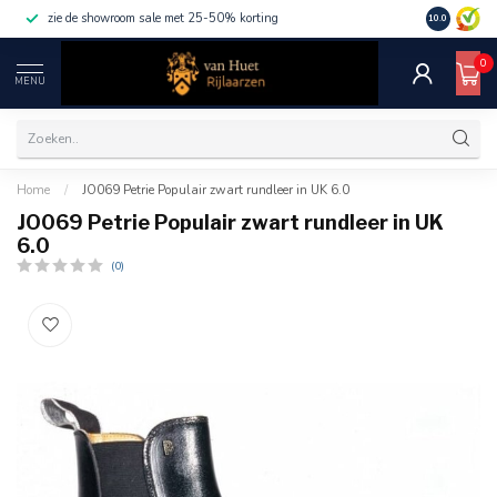
zie de showroom sale met 25-50% korting
10.0
0
MENU
Home
/
JO069 Petrie Populair zwart rundleer in UK 6.0
JO069 Petrie Populair zwart rundleer in UK
6.0
(0)