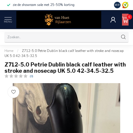
zie de showroom sale met 25-50% korting
10.0
0
MENU
Home
/
Z712-5.0 Petrie Dublin black calf leather with stroke and nosecap
UK 5.0 42-34.5-32.5
Z712-5.0 Petrie Dublin black calf leather with
stroke and nosecap UK 5.0 42-34.5-32.5
(0)