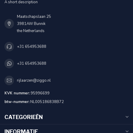
A short description
Maatschapslaan 25
3981AW Bunnik
the Netherlands
+31 654953688
+31 654953688
rijlaarzen@ziggo.nl
KVK nummer:
95996699
btw-nummer:
NL005186838B72
CATEGORIEËN
INFORMATIE