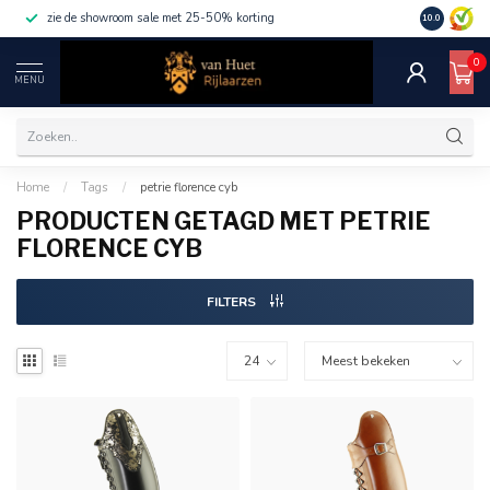
zie de showroom sale met 25-50% korting
10.0
0
MENU
Home
/
Tags
/
petrie florence cyb
PRODUCTEN GETAGD MET PETRIE
FLORENCE CYB
FILTERS