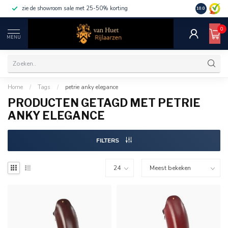
zie de showroom sale met 25-50% korting
10.0
0
MENU
Home
/
Tags
/
petrie anky elegance
PRODUCTEN GETAGD MET PETRIE
ANKY ELEGANCE
FILTERS