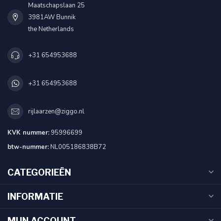
Maatschapslaan 25
3981AW Bunnik
the Netherlands
+31 654953688
+31 654953688
rijlaarzen@ziggo.nl
KVK nummer:
95996699
btw-nummer:
NL005186838B72
CATEGORIEËN
INFORMATIE
MIJN ACCOUNT