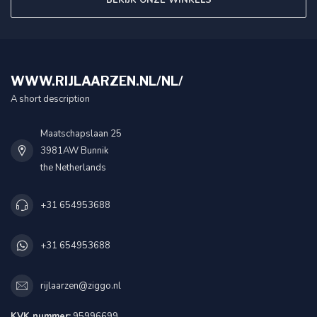
BEKIJK ONZE WINKELS
WWW.RIJLAARZEN.NL/NL/
A short description
Maatschapslaan 25
3981AW Bunnik
the Netherlands
+31 654953688
+31 654953688
rijlaarzen@ziggo.nl
KVK nummer:
95996699