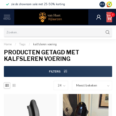
zie de showroom sale met 25-50% korting
10.0
0
MENU
Home
/
Tags
/
kalfsleren voering
PRODUCTEN GETAGD MET
KALFSLEREN VOERING
FILTERS