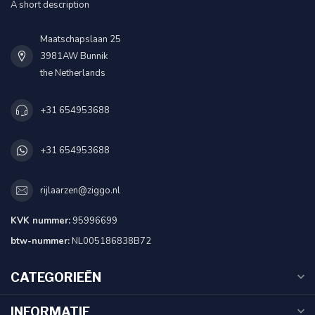
A short description
Maatschapslaan 25
3981AW Bunnik
the Netherlands
+31 654953688
+31 654953688
rijlaarzen@ziggo.nl
KVK nummer:
95996699
btw-nummer:
NL005186838B72
CATEGORIEËN
INFORMATIE