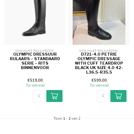
VAN HUET RIJLAARZEN 
VAN HUET RIJLAARZEN 
OLYMPIC DRESSUUR
D721-4.0 PETRIE
RIJLAARS – STANDAARD
OLYMPIC DRESSAGE
SERIE – RITS
WITH CUFF TEARDROP
BINNENVOOR
BLACK UK SIZE 4.0 42-
L36.5-R35.5
€519,00
€599,00
Op voorraad
Op voorraad
Toon
1
-
2
van 2