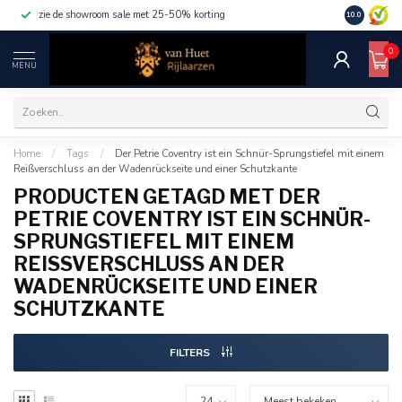
zie de showroom sale met 25-50% korting
10.0
0
MENU
Home
/
Tags
/
Der Petrie Coventry ist ein Schnür-Sprungstiefel mit einem
Reißverschluss an der Wadenrückseite und einer Schutzkante
PRODUCTEN GETAGD MET DER
PETRIE COVENTRY IST EIN SCHNÜR-
SPRUNGSTIEFEL MIT EINEM
REISSVERSCHLUSS AN DER W
ADENRÜCKSEITE UND EINER S
CHUTZKANTE
FILTERS