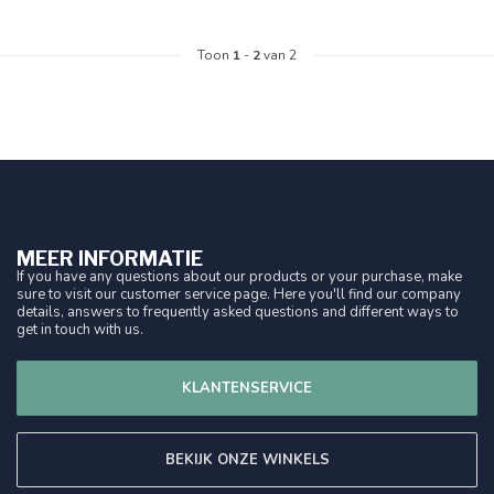
Toon
1
-
2
van 2
MEER INFORMATIE
If you have any questions about our products or your purchase, make
sure to visit our customer service page. Here you'll find our company
details, answers to frequently asked questions and different ways to
get in touch with us.
KLANTENSERVICE
BEKIJK ONZE WINKELS