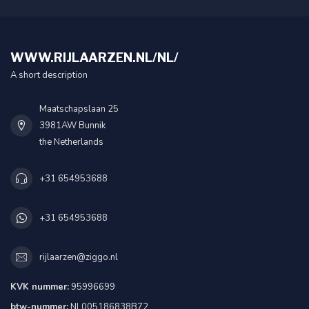
WWW.RIJLAARZEN.NL/NL/
A short description
Maatschapslaan 25
3981AW Bunnik
the Netherlands
+31 654953688
+31 654953688
rijlaarzen@ziggo.nl
KVK nummer:
95996699
btw-nummer:
NL005186838B72