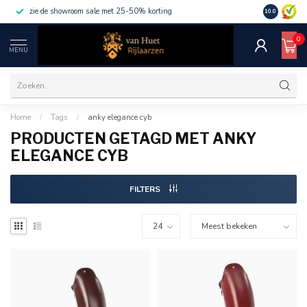
zie de showroom sale met 25-50% korting
10.0
0
MENU
Home
/
Tags
/
anky elegance cyb
PRODUCTEN GETAGD MET ANKY
ELEGANCE CYB
FILTERS