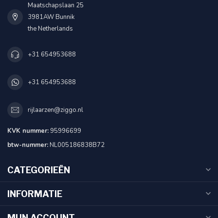
Maatschapslaan 25
3981AW Bunnik
the Netherlands
+31 654953688
+31 654953688
rijlaarzen@ziggo.nl
KVK nummer:
95996699
btw-nummer:
NL005186838B72
CATEGORIEËN
INFORMATIE
MIJN ACCOUNT