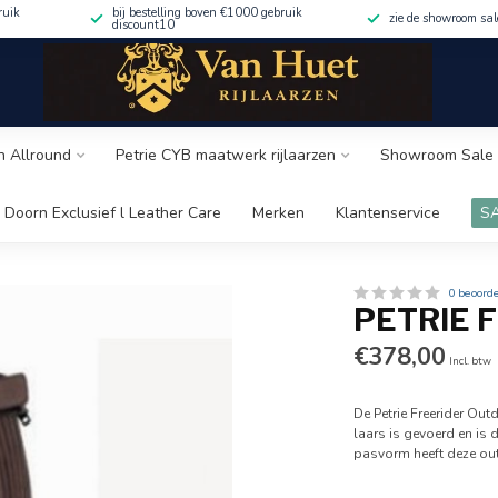
ruik
bij bestelling boven €1000 gebruik
zie de showroom sa
discount10
n Allround
Petrie CYB maatwerk rijlaarzen
Showroom Sale 
 Doorn Exclusief l Leather Care
Merken
Klantenservice
S
0 beoord
PETRIE 
€378,00
Incl. btw
De Petrie Freerider Ou
laars is gevoerd en is
pasvorm heeft deze out