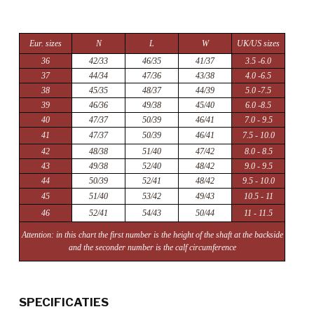
Eur. sizes
N
L
W
UK/US sizes
36
42/33
46/35
41/37
3.5 -6.0
37
44/34
47/36
43/38
4.0 -6.5
38
45/35
48/37
44/39
5.0 -7.5
39
46/36
49/38
45/40
6.0 -8.5
40
47/37
50/39
46/41
7.0 - 9.5
41
47/37
50/39
46/41
7.5 - 10.0
42
48/38
51/40
47/42
8.0 - 8.5
43
49/38
52/40
48/42
9.0 - 9.5
44
50/39
52/41
48/42
9.5 - 10.0
45
51/40
53/42
49/43
10.5 - 11
46
52/41
54/43
50/44
11 - 11.5
Attention: in this chart the first number is the height of the shaft at the backside
and the seconder number is the calf circumference
SPECIFICATIES