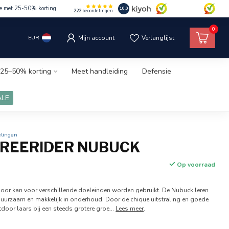
le met 25-50% korting
10.0
222
beoordelingen
0
EUR
Mijn account
Verlanglijst
25–50% korting
Meet handleiding
Defensie
ALE
elingen
FREERIDER NUBUCK
Op voorraad
tdoor kan voor verschillende doeleinden worden gebruikt. De Nubuck leren
 duurzaam en makkelijk in onderhoud. Door de chique uitstraling en goede
door laars bij een steeds grotere groe...
Lees meer
.