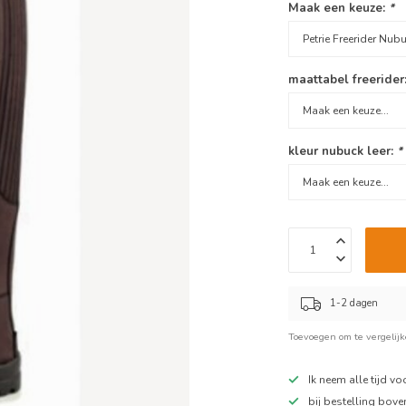
Maak een keuze:
*
maattabel freerider
kleur nubuck leer:
*
1-2 dagen
Toevoegen om te vergelij
Ik neem alle tijd v
bij bestelling bov