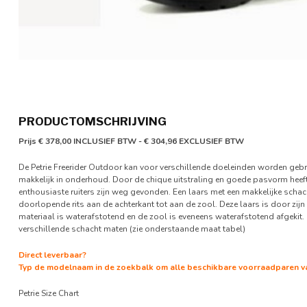
PRODUCTOMSCHRIJVING
Prijs € 378,00 INCLUSIEF BTW - € 304,96 EXCLUSIEF BTW
De Petrie Freerider Outdoor kan voor verschillende doeleinden worden gebr
makkelijk in onderhoud. Door de chique uitstraling en goede pasvorm heeft
enthousiaste ruiters zijn weg gevonden. Een laars met een makkelijke schac
doorlopende rits aan de achterkant tot aan de zool. Deze laars is door zi
materiaal is waterafstotend en de zool is eveneens waterafstotend afgekit. D
verschillende schacht maten (zie onderstaande maat tabel)
Direct leverbaar?
Typ de modelnaam in de zoekbalk om alle beschikbare voorraadparen van
Petrie Size Chart