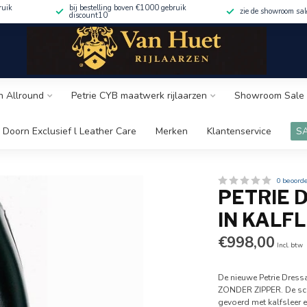
ruik
bij bestelling boven €1000 gebruik
zie de showroom sa
discount10
n Allround
Petrie CYB maatwerk rijlaarzen
Showroom Sale 
 Doorn Exclusief l Leather Care
Merken
Klantenservice
S
0 beoord
PETRIE 
IN KALF
€998,00
Incl. btw
De nieuwe Petrie Dress
ZONDER ZIPPER. De scha
gevoerd met kalfsleer e