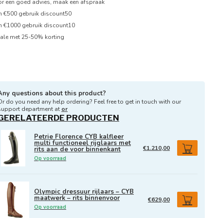
oor een goed advies, maak een afspraak
en €500 gebruik discount50
en €1000 gebruik discount10
ale met 25-50% korting
Any questions about this product?
Or do you need any help ordering? Feel free to get in touch with our
support department at
or
GERELATEERDE PRODUCTEN
Petrie Florence CYB kalfleer
multi functioneel rijglaars met
€1.210,00
rits aan de voor binnenkant
Op voorraad
Olympic dressuur rijlaars – CYB
maatwerk – rits binnenvoor
€629,00
Op voorraad