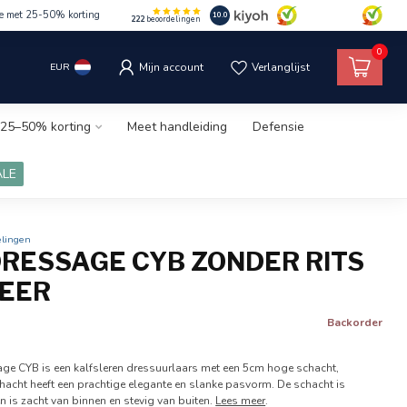
le met 25-50% korting
10.0
222
beoordelingen
0
EUR
Mijn account
Verlanglijst
25–50% korting
Meet handleiding
Defensie
ALE
elingen
DRESSAGE CYB ZONDER RITS
LEER
Backorder
age CYB is een kalfsleren dressuurlaars met een 5cm hoge schacht,
cht heeft een prachtige elegante en slanke pasvorm. De schacht is
n is zacht van binnen en stevig van buiten.
Lees meer
.