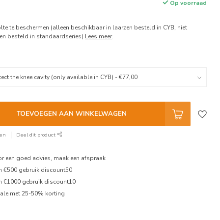
Op voorraad
te te beschermen (alleen beschikbaar in laarzen besteld in CYB, niet
en besteld in standaardseries)
Lees meer
.
TOEVOEGEN AAN WINKELWAGEN
ken
Deel dit product
oor een goed advies, maak een afspraak
en €500 gebruik discount50
en €1000 gebruik discount10
ale met 25-50% korting