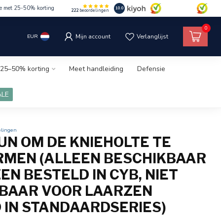
le met 25-50% korting
10.0
222
beoordelingen
0
EUR
Mijn account
Verlanglijst
25–50% korting
Meet handleiding
Defensie
ALE
elingen
UN OM DE KNIEHOLTE TE
MEN (ALLEEN BESCHIKBAAR
EN BESTELD IN CYB, NIET
BAAR VOOR LAARZEN
 IN STANDAARDSERIES)