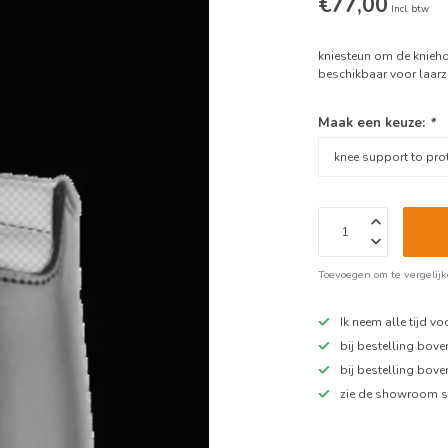
€77,00
Incl. btw
kniesteun om de kniehol
beschikbaar voor laarz
Maak een keuze:
*
Toevoegen om te vergelij
Ik neem alle tijd v
bij bestelling bov
bij bestelling bov
zie de showroom s