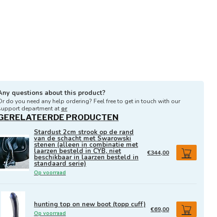
Any questions about this product?
Or do you need any help ordering? Feel free to get in touch with our
support department at
or
GERELATEERDE PRODUCTEN
Stardust 2cm strook op de rand
van de schacht met Swarowski
stenen (alleen in combinatie met
laarzen besteld in CYB, niet
€344,00
beschikbaar in laarzen besteld in
standaard serie)
Op voorraad
hunting top on new boot (topp cuff)
€69,00
Op voorraad