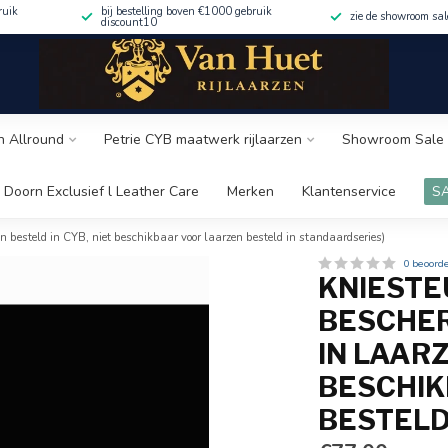
ruik
bij bestelling boven €1000 gebruik
zie de showroom sa
discount10
n Allround
Petrie CYB maatwerk rijlaarzen
Showroom Sale 
 Doorn Exclusief l Leather Care
Merken
Klantenservice
S
n besteld in CYB, niet beschikbaar voor laarzen besteld in standaardseries)
0 beoord
KNIESTE
BESCHER
IN LAARZ
BESCHIK
BESTELD