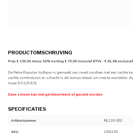
PRODUCTOMSCHRIJVING
Prijs € 135,00 minus 50% korting € 75,00 inclusief BTW - € 61,98 exclusi
De Petrie Populair Jodhpur is gemaakt van zwart rundleer met een zachte ka
zachte comfortzool en schacht is dit laarsje ideaal om mee te wandelen. Ago
maat 6.0 (US 8.0)
Deze schoen kan niet geretourneerd of geruild worden
SPECIFICATIES
Artikelnummer
NL130-002
SKU
USA130