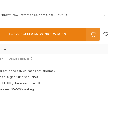
TOEVOEGEN AAN WINKELWAGEN
erbaar
ken
Deel dit product
oor een goed advies, maak een afspraak
en €500 gebruik discount50
en €1000 gebruik discount10
ale met 25-50% korting