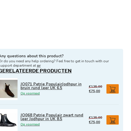
Any questions about this product?
Or do you need any help ordering? Feel free to get in touch with our
support department at
or
GERELATEERDE PRODUCTEN
JO071 Petrie PopulairJodhpur in
€135,00
bruin rund leer UK 6.5
€75,00
Op voorraad
JO068 Petrie Populair zwart rund
€135,00
leer Jodhpur in UK 8.5
€75,00
Op voorraad