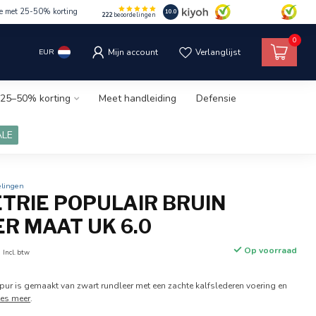
le met 25-50% korting
10.0
222
beoordelingen
0
EUR
Mijn account
Verlanglijst
25–50% korting
Meet handleiding
Defensie
ALE
elingen
ETRIE POPULAIR BRUIN
R MAAT UK 6.0
0
Op voorraad
Incl. btw
hpur is gemaakt van zwart rundleer met een zachte kalfslederen voering en
ees meer
.