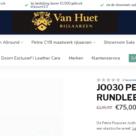
ruik
bij bestelling boven €1000 gebruik
zie de showroom sa
discount10
n Allround
Petrie CYB maatwerk rijlaarzen
Showroom Sale 
 Doorn Exclusief l Leather Care
Merken
Klantenservice
S
0 beoord
JO030 P
RUNDLEE
€75,0
€135,00
De Petrie Populair Jod
een elastische wreef.
L