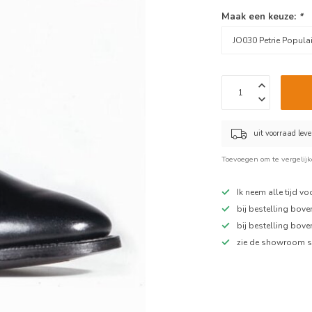
Maak een keuze:
*
uit voorraad lev
Toevoegen om te vergelij
Ik neem alle tijd v
bij bestelling bov
bij bestelling bov
zie de showroom s