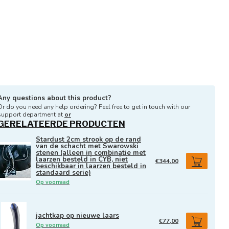
Any questions about this product?
Or do you need any help ordering? Feel free to get in touch with our
support department at
or
GERELATEERDE PRODUCTEN
Stardust 2cm strook op de rand
van de schacht met Swarowski
stenen (alleen in combinatie met
laarzen besteld in CYB, niet
€344,00
beschikbaar in laarzen besteld in
standaard serie)
Op voorraad
jachtkap op nieuwe laars
€77,00
Op voorraad