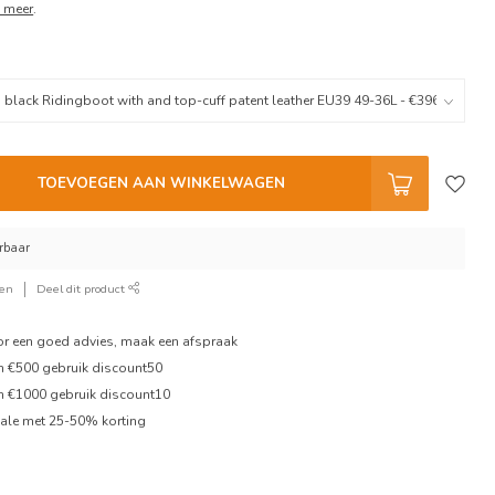
 meer
.
TOEVOEGEN AAN WINKELWAGEN
erbaar
ken
Deel dit product
oor een goed advies, maak een afspraak
en €500 gebruik discount50
en €1000 gebruik discount10
ale met 25-50% korting