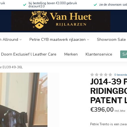
ruik
bij bestelling boven €1000 gebruik
zie de showroom sa
discount10
n Allround
Petrie CYB maatwerk rijlaarzen
Showroom Sale 
 Doorn Exclusief l Leather Care
Merken
Klantenservice
S
ther EU39 49-36L
0 beoord
J014-39
RIDINGB
PATENT 
€396,00
Incl. btw
Petrie Trento is een zw