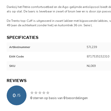
Dankzij het Petrie comfortvoetbed en de Ago-gelijmde antislipzool biedt de
als op stal. De laars is leverbaar in zwart of bruin leer en is door zijn pas
De Trento top-Cuff is uitgevoerd in zwart lakleer met bijpassende lakbies, 
49 (aan de achterkant zonder hiel) en kuitomtrek 36 cm. Serie L
SPECIFICATIES
Artikelnummer
57L239
EAN Code
8717535152310
SKU
NL069
REVIEWS
0
/
5
0
sterren op basis van
0
beoordelingen