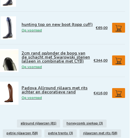
hunting top on new boot (topp cuff)
€69,00
Op voorraad
2cm rand op/onder de boog van
de schacht met Swarowski stenen
€344,00
(alleen in combinatie met CYB)
Op voorraad
Padova Allround rijlaars met rits
achter en decoratieve rand
€416,00
Op voorraad
allround rijlaarzen
(61)
honeycomb sierkap
(3)
petrie rijlaarzen
(58)
petrie trento
(3)
rijlaarzen met rits
(58)