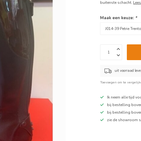
buitenste schacht.
Lees
Maak een keuze:
*
uit voorraad lev
Toevoegen om te vergelij
Ik neem alle tijd v
bij bestelling bov
bij bestelling bov
zie de showroom s