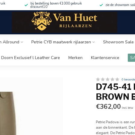
ruik
bij bestelling boven €1000 gebruik
zie de showroom sa
discount10
n Allround
Petrie CYB maatwerk rijlaarzen
Showroom Sale 
 Doorn Exclusief l Leather Care
Merken
Klantenservice
S
0 beoord
D745-41
BROWN E
€362,00
Incl. btw
Petrie Padova is een ru
aan de binnenkant. De 
elegant. De Petrie Pado