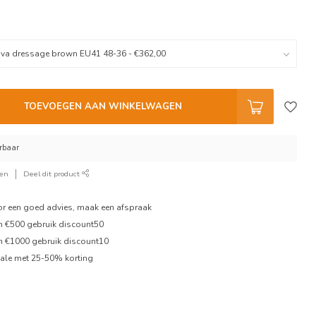
TOEVOEGEN AAN WINKELWAGEN
erbaar
ken
Deel dit product
oor een goed advies, maak een afspraak
en €500 gebruik discount50
en €1000 gebruik discount10
ale met 25-50% korting