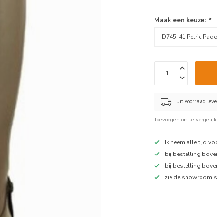
Maak een keuze:
*
uit voorraad lev
Toevoegen om te vergelij
Ik neem alle tijd v
bij bestelling bov
bij bestelling bov
zie de showroom s