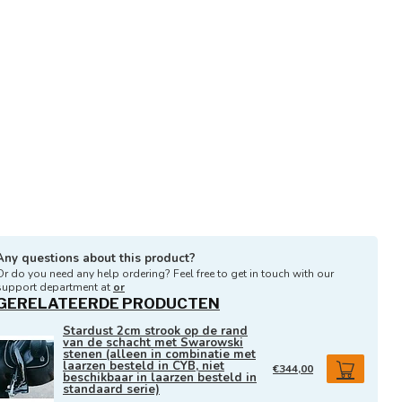
Any questions about this product?
Or do you need any help ordering? Feel free to get in touch with our
support department at
or
GERELATEERDE PRODUCTEN
Stardust 2cm strook op de rand
van de schacht met Swarowski
stenen (alleen in combinatie met
laarzen besteld in CYB, niet
€344,00
beschikbaar in laarzen besteld in
standaard serie)