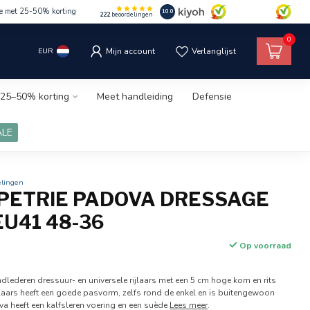
le met 25-50% korting
10.0
222
beoordelingen
0
EUR
Mijn account
Verlanglijst
25–50% korting
Meet handleiding
Defensie
ALE
elingen
 PETRIE PADOVA DRESSAGE
U41 48-36
Op voorraad
ndlederen dressuur- en universele rijlaars met een 5 cm hoge kom en rits
laars heeft een goede pasvorm, zelfs rond de enkel en is buitengewoon
va heeft een kalfsleren voering en een suède
Lees meer
.