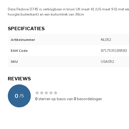
Deze Padova D745 is verkrijgbaar in bruin UK maat 41 (US maat 9.0) met 
hoogte buitenkant) en een kuitomtrek van 36cm
SPECIFICATIES
Artikelnummer
NL052
EAN Code
8717535189583
SKU
USA052
REVIEWS
0
/
5
0
sterren op basis van
0
beoordelingen