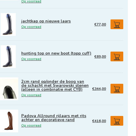
Op voorraad
jachtkap op nieuwe laars
€77,00
Op voorraad
hunting top on new boot (topp cuff)
€69,00
Op voorraad
2cm rand op/onder de boog van
de schacht met Swarowski stenen
€344,00
(alleen in combinatie met CYB)
Op voorraad
Padova Allround rijlaars met rits
achter en decoratieve rand
€416,00
Op voorraad