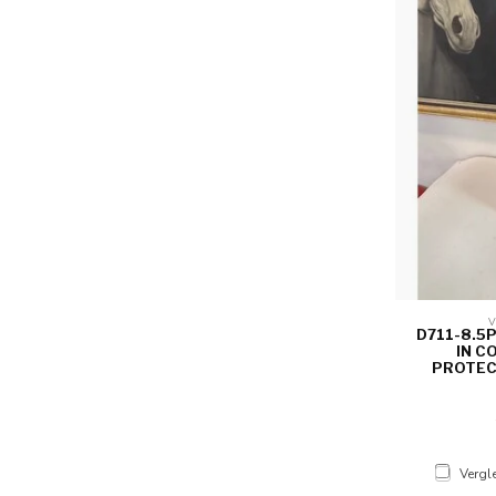
V
D711-8.5
IN C
PROTECT
Vergl