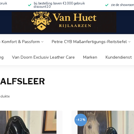
bruik
bij bestelling boven €1000 gebruik
zie de showroo
discount10
 – Komfort & Passform
Petrie CYB Maßanfertigungs-Reitstiefel
ng
Van Doorn Exclusiv Leather Care
Marken
Kundendienst
KALFSLEER
dukte
-42%