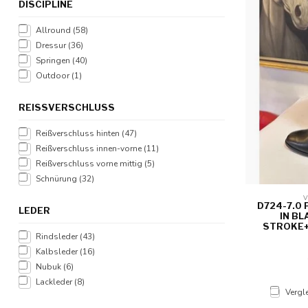
DISCIPLINE
Allround
(58)
Dressur
(36)
Springen
(40)
Outdoor
(1)
REISSVERSCHLUSS
Reißverschluss hinten
(47)
Reißverschluss innen-vorne
(11)
Reißverschluss vorne mittig
(5)
Schnürung
(32)
V
D724-7.0
LEDER
IN BL
STROKE+
Rindsleder
(43)
Kalbsleder
(16)
Nubuk
(6)
Lackleder
(8)
Vergl