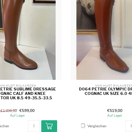
AN HUET RIJLAARZEN 
VAN HUET RIJLAARZE
PETRIE SUBLIME DRESSAGE
D064 PETRIE OLYMPIC 
OGNAC CALF AND KNEE
COGNAC UK SIZE 6.0 4
OR UK 8.5 49-35.5-33.5
€599,00
€519,00
€1.036,00
Auf Lager
Auf Lager
eichen
Vergleichen