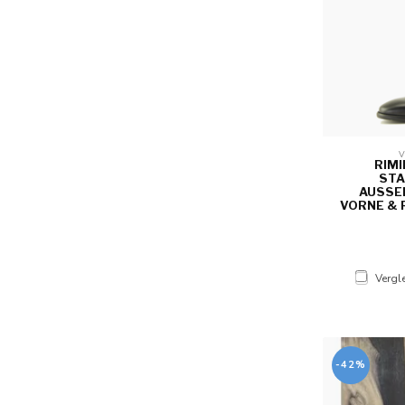
V
RIMI
STA
AUSSEN
ORNE & 
Vergl
-42%