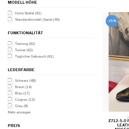
MODELL HÖHE
Hohe Stiefel
(61)
Standardmodell (Serie)
(40)
-25%
FUNKTIONALITÄT
Training
(62)
Turnier
(62)
Täglicher Gebrauch
(61)
LEDERFARBE
Schwarz
(48)
Braun
(14)
Blau
(17)
Cognac
(13)
Grau
(8)
Mehr anzeigen
V
Z712-5.0 
LEAT
PREIS