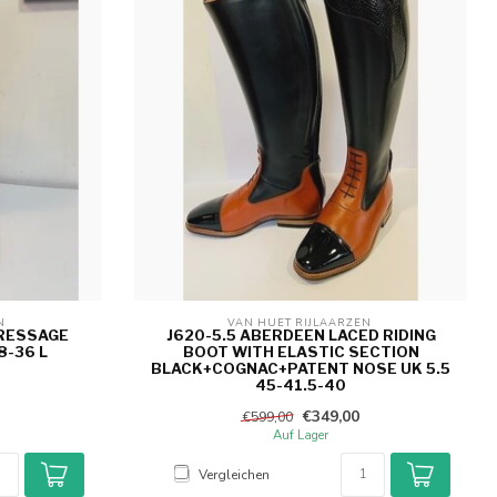
N 
VAN HUET RIJLAARZEN 
DRESSAGE
J620-5.5 ABERDEEN LACED RIDING
8-36 L
BOOT WITH ELASTIC SECTION
BLACK+COGNAC+PATENT NOSE UK 5.5
45-41.5-40
€349,00
€599,00
Auf Lager
Vergleichen