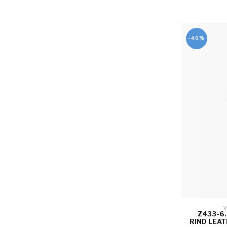
-40%
V
Z433-6
RIND LEAT