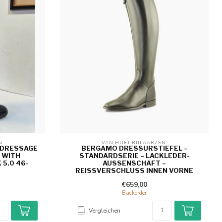
N 
VAN HUET RIJLAARZEN 
 DRESSAGE
BERGAMO DRESSURSTIEFEL –
 WITH
STANDARDSERIE – LACKLEDER-
5.0 46-
AUSSENSCHAFT – R
EISSVERSCHLUSS INNEN VORNE
€659,00
Backorder
Vergleichen