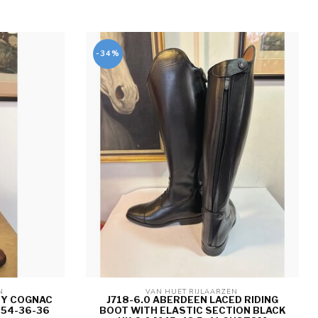
-34%
N 
VAN HUET RIJLAARZEN 
RY COGNAC
J718-6.0 ABERDEEN LACED RIDING
 54-36-36
BOOT WITH ELASTIC SECTION BLACK