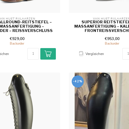
AN HUET RIJLAARZEN 
VAN HUET RIJLAARZE
ALLROUND-REITSTIEFEL –
SUPERIOR REITSTIEFEL
MASSANFERTIGUNG – K
MASSANFERTIGUNG – KALBS
ER – REISSVERSCHLUSS
RONTREISSVERSCH
€929,00
€953,00
Backorder
Backorder
eichen
Vergleichen
-42%