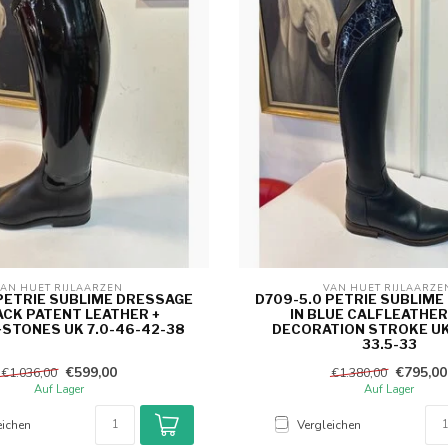
AN HUET RIJLAARZEN 
VAN HUET RIJLAARZE
 PETRIE SUBLIME DRESSAGE
D709-5.0 PETRIE SUBLIME
ACK PATENT LEATHER +
IN BLUE CALFLEATHER
STONES UK 7.0-46-42-38
DECORATION STROKE UK 
33.5-33
€599,00
€795,00
€1.036,00
€1.380,00
Auf Lager
Auf Lager
eichen
Vergleichen