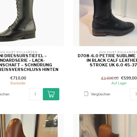
AN HUET RIJLAARZEN 
VAN HUET RIJLAARZE
NI DRESSURSTIEFEL –
D708-6.0 PETRIE SUBLIM
NDARDSERIE – LACK-
IN BLACK CALF LEATHE
SCHAFT – SCHNÜRUNG V
STROKE UK 6.0 45-37
REISSVERSCHLUSS HINTEN
€710,00
€599,00
€1.036,00
Backorder
Auf Lager
eichen
Vergleichen