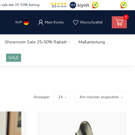
m sale met 25-50% korting
10.0
222
reviews
0
EUR
Mein Konto
Wunschzettel
Showroom Sale 25–50% Rabatt
Maßanleitung
SALE
Anzeigen: