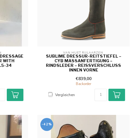
N 
VAN HUET RIJLAARZEN 
E DRESSAGE
SUBLIME DRESSUR-REITSTIEFEL –
R WITH
CYB MASSANFERTIGUNG – R
.5-34
INDSLEDER – REISSVERSCHLUSS IN
NEN VORNE
€839,00
Backorder
Vergleichen
-42%