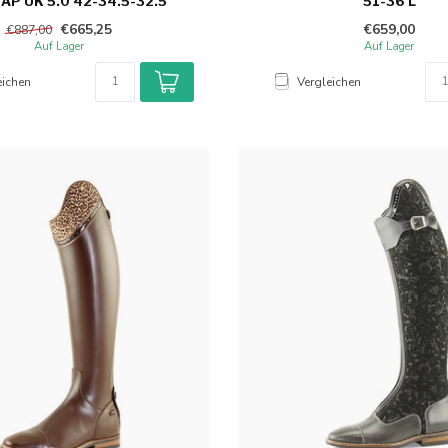
P UK 5.0 42-34.5-32.5
51-36 L
€665,25
€659,00
€887,00
Auf Lager
Auf Lager
eichen
Vergleichen