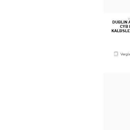
V
DUBLIN 
CYB 
ALBSLED
Vergl