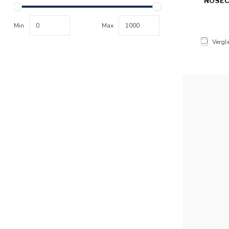
NOSECA
Min
Max
Vergl