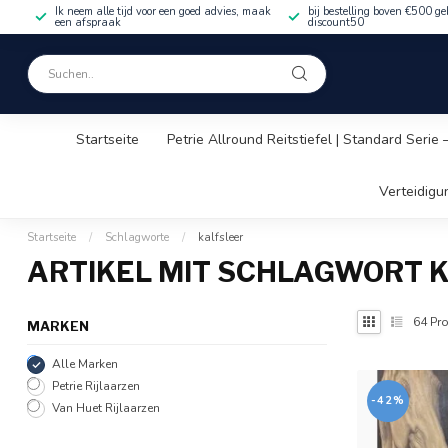
Ik neem alle tijd voor een goed advies, maak
bij bestelling boven €500 ge
een afspraak
discount50
Startseite
Petrie Allround Reitstiefel | Standard Serie
Verteidigu
Startseite
/
Schlagworte
/
kalfsleer
ARTIKEL MIT SCHLAGWORT 
64
Pro
MARKEN
Alle Marken
Petrie Rijlaarzen
-42%
Van Huet Rijlaarzen