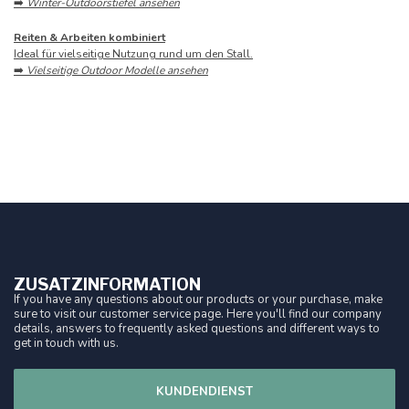
➡️
Winter-Outdoorstiefel ansehen
Reiten & Arbeiten kombiniert
Ideal für vielseitige Nutzung rund um den Stall.
➡️
Vielseitige Outdoor Modelle ansehen
ZUSATZINFORMATION
If you have any questions about our products or your purchase, make
sure to visit our customer service page. Here you'll find our company
details, answers to frequently asked questions and different ways to
get in touch with us.
KUNDENDIENST