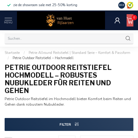
zie de showroom sale met 25-50% korting
10.0
0
MENU
Startseite
/
Petrie Allround Reitstiefel | Standard Serie – Komfort & Passform
/
Petrie Outdoor Reitstiefel – Hochmodell
PETRIE OUTDOOR REITSTIEFEL
HOCHMODELL – ROBUSTES
NUBUKLEDER FÜR REITEN UND
GEHEN
Petrie Outdoor Reitstiefel im Hochmodell bieten Komfort beim Reiten und
Gehen dank robustem Nubukleder.
FILTER