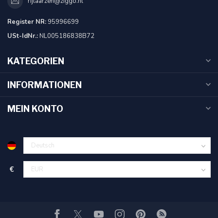
rijlaarzen@ziggo.nl
Register NR:
95996699
USt-IdNr.:
NL005186838B72
KATEGORIEN
INFORMATIONEN
MEIN KONTO
€