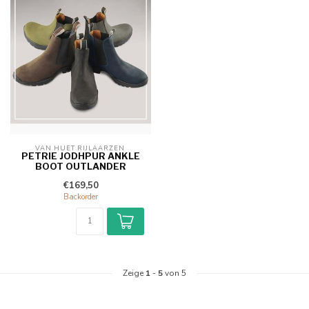
VAN HUET RIJLAARZEN 
PETRIE JODHPUR ANKLE
BOOT OUTLANDER
€169,50
Backorder
Zeige
1
-
5
von 5