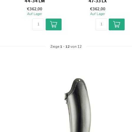
44-34 LM
47-33 LX
€362,00
€362,00
Auf Lager
Auf Lager
Zeige
1
-
12
von 12