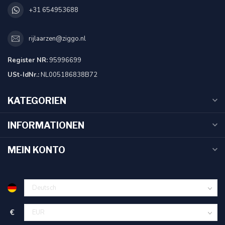
+31 654953688
rijlaarzen@ziggo.nl
Register NR:
95996699
USt-IdNr.:
NL005186838B72
KATEGORIEN
INFORMATIONEN
MEIN KONTO
€