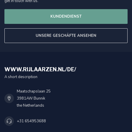
get in touch with us.
KUNDENDIENST
UNSERE GESCHÄFTE ANSEHEN
WWW.RIJLAARZEN.NL/DE/
A short description
Maatschapslaan 25
3981AW Bunnik
the Netherlands
+31 654953688