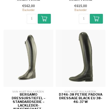
€562,00
€615,00
Backorder
Backorder
VAN HUET RIJLAARZEN 
VAN HUET RIJLAARZEN 
BERGAMO
D746-38 PETRIE PADOVA
DRESSURSTIEFEL –
DRESSAGE BLACK EU 38-
STANDARDSERIE –
46-37 W
LACKLEDER-
AUSSENSCHAFT – R