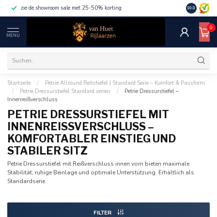
zie de showroom sale met 25-50% korting
10.0
0
MENU
Startseite
/
Petrie Allround Reitstiefel | Standard Serie – Komfort & Passform
/
Petrie Dressurstiefel Standard serien
/
Petrie Dressurstiefel –
Innenreißverschluss
PETRIE DRESSURSTIEFEL MIT
INNENREISSVERSCHLUSS – K
OMFORTABLER EINSTIEG UND S
TABILER SITZ
Petrie Dressurstiefel mit Reißverschluss innen vorn bieten maximale
Stabilität, ruhige Beinlage und optimale Unterstützung. Erhältlich als
Standardserie
FILTER