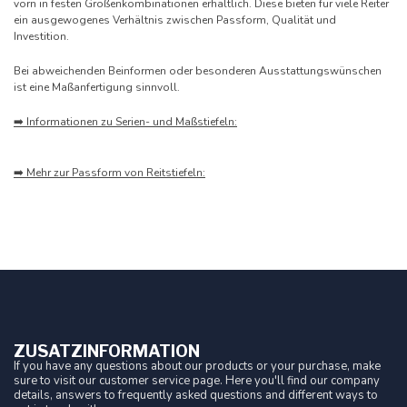
vorn in festen Größenkombinationen erhältlich. Diese bieten für viele Reiter
ein ausgewogenes Verhältnis zwischen Passform, Qualität und
Investition.
Bei abweichenden Beinformen oder besonderen Ausstattungswünschen
ist eine Maßanfertigung sinnvoll.
➡️ Informationen zu Serien- und Maßstiefeln:
➡️ Mehr zur Passform von Reitstiefeln:
ZUSATZINFORMATION
If you have any questions about our products or your purchase, make
sure to visit our customer service page. Here you'll find our company
details, answers to frequently asked questions and different ways to