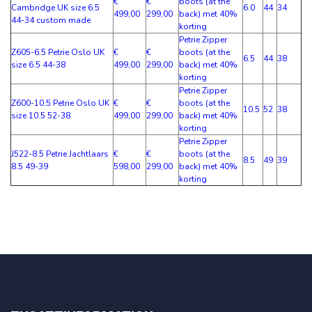
€
€
boots (at the
Cambridge UK size 6.5
6.0
44
34
499,00
299,00
back) met 40%
44-34 custom made
korting
Petrie Zipper
Z605-6.5 Petrie Oslo UK
€
€
boots (at the
6.5
44
38
size 6.5 44-38
499,00
299,00
back) met 40%
korting
Petrie Zipper
Z600-10.5 Petrie Oslo UK
€
€
boots (at the
10.5
52
38
size 10.5 52-38
499,00
299,00
back) met 40%
korting
Petrie Zipper
J522-8.5 Petrie Jachtlaars
€
€
boots (at the
8.5
49
39
8.5 49-39
598,00
299,00
back) met 40%
korting