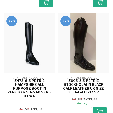
-62%
-57%
VAN HUET RIJLAARZEN 
VAN HUET RIJLAARZEN 
Z472-6.5 PETRIE
Z605-3.5 PETRIE
HAMPSHIRE ALL
STOCKHOLM IN BLACK
PURPOSE BOOT IN
CALF LEATHER UK SIZE
VENETO 6.5 47-40 SERIE
3.5 44-41L-37.5R
4 LWX
€299,00
€699,00
Auf Lager
€99,50
€259,50