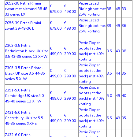
Z052-38 Petrie Rimini
Petrie Laced
€
€
zwart met sierrand 38 48-
Ridingboot met
38
48
33
679,00
498,00
33 series LX
25% korting
Petrie Laced
Z056-39 Petrie Rimini
€
€
Ridingboot met
39
49
36
zwart 39-49-36 L
679,00
498,00
25% korting
Petrie Zipper
Z303-3.5 Petrie
€
€
boots (at the
Badminton black UK size
3.5
43
38
499,00
299,00
back) met 40%
3.5 43-38 series 12 XHW
korting
Petrie Zipper
Z305-3.5 Petrie Bristol
€
€
boots (at the
black UK size 3.5 44-35
3.5
44
35
499,00
299,00
back) met 40%
series 5 XLW
korting
Petrie Zipper
Z351-5.0 Petrie
€
€
boots (at the
Cambridge UK size 5.0
5.0
49
40
499,00
299,00
back) met 40%
49-40 series 12 XHW
korting
Petrie Zipper
Z431-5.0 Petrie
€
€
boots (at the
Canterbury UK size 5.5
5.5
49
35
499,00
299,00
back) met 40%
49-35 series XXHE
korting
Petrie Zipper
Z432-6.0 Petrie