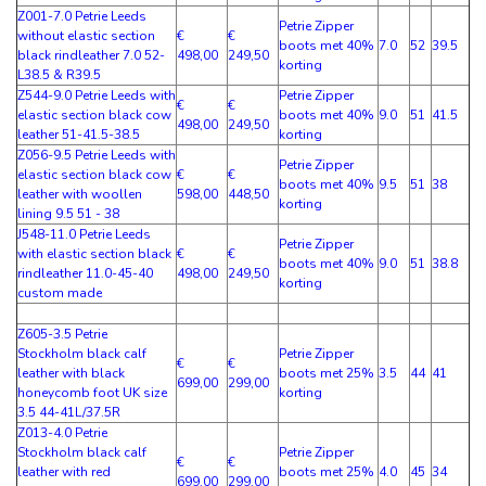
Z001-7.0 Petrie Leeds
Petrie Zipper
without elastic section
€
€
boots met 40%
7.0
52
39.5
black rindleather 7.0 52-
498,00
249,50
korting
L38.5 & R39.5
Z544-9.0 Petrie Leeds with
Petrie Zipper
€
€
elastic section black cow
boots met 40%
9.0
51
41.5
498,00
249,50
leather 51-41.5-38.5
korting
Z056-9.5 Petrie Leeds with
Petrie Zipper
elastic section black cow
€
€
boots met 40%
9.5
51
38
leather with woollen
598,00
448,50
korting
lining 9.5 51 - 38
J548-11.0 Petrie Leeds
Petrie Zipper
with elastic section black
€
€
boots met 40%
9.0
51
38.8
rindleather 11.0-45-40
498,00
249,50
korting
custom made
Z605-3.5 Petrie
Stockholm black calf
Petrie Zipper
€
€
leather with black
boots met 25%
3.5
44
41
699,00
299,00
honeycomb foot UK size
korting
3.5 44-41L/37.5R
Z013-4.0 Petrie
Stockholm black calf
Petrie Zipper
€
€
leather with red
boots met 25%
4.0
45
34
699,00
299,00