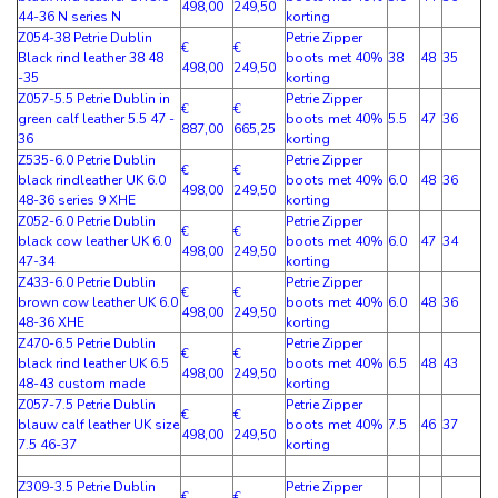
498,00
249,50
44-36 N series N
korting
Z054-38 Petrie Dublin
Petrie Zipper
€
€
Black rind leather 38 48
boots met 40%
38
48
35
498,00
249,50
-35
korting
Z057-5.5 Petrie Dublin in
Petrie Zipper
€
€
green calf leather 5.5 47 -
boots met 40%
5.5
47
36
887,00
665,25
36
korting
Z535-6.0 Petrie Dublin
Petrie Zipper
€
€
black rindleather UK 6.0
boots met 40%
6.0
48
36
498,00
249,50
48-36 series 9 XHE
korting
Z052-6.0 Petrie Dublin
Petrie Zipper
€
€
black cow leather UK 6.0
boots met 40%
6.0
47
34
498,00
249,50
47-34
korting
Z433-6.0 Petrie Dublin
Petrie Zipper
€
€
brown cow leather UK 6.0
boots met 40%
6.0
48
36
498,00
249,50
48-36 XHE
korting
Z470-6.5 Petrie Dublin
Petrie Zipper
€
€
black rind leather UK 6.5
boots met 40%
6.5
48
43
498,00
249,50
48-43 custom made
korting
Z057-7.5 Petrie Dublin
Petrie Zipper
€
€
blauw calf leather UK size
boots met 40%
7.5
46
37
498,00
249,50
7.5 46-37
korting
Z309-3.5 Petrie Dublin
Petrie Zipper
€
€