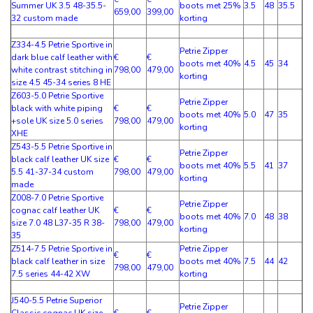
Summer UK 3.5 48-35.5-
boots met 25%
3.5
48
35.5
659,00
399,00
32 custom made
korting
Z334-4.5 Petrie Sportive in
Petrie Zipper
dark blue calf leather with
€
€
boots met 40%
4.5
45
34
white contrast stitching in
798,00
479,00
korting
size 4.5 45-34 series 8 HE
Z603-5.0 Petrie Sportive
Petrie Zipper
black with white piping
€
€
boots met 40%
5.0
47
35
+sole UK size 5.0 series
798,00
479,00
korting
XHE
Z543-5.5 Petrie Sportive in
Petrie Zipper
black calf leather UK size
€
€
boots met 40%
5.5
41
37
5.5 41-37-34 custom
798,00
479,00
korting
made
Z008-7.0 Petrie Sportive
Petrie Zipper
cognac calf leather UK
€
€
boots met 40%
7.0
48
38
size 7.0 48 L37-35 R 38-
798,00
479,00
korting
35
Z514-7.5 Petrie Sportive in
Petrie Zipper
€
€
black calf leather in size
boots met 40%
7.5
44
42
798,00
479,00
7.5 series 44-42 XW
korting
J540-5.5 Petrie Superior
Petrie Zipper
Classic cognac UK size
€
€