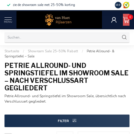
zie de showroom sale met 25-50% korting
10.0
0
MENU
Startseite
/
Showroom Sale 25–50% Rabatt
/
Petrie Allround- &
Springstiefel – Sale
PETRIE ALLROUND- UND
SPRINGSTIEFEL IM SHOWROOM SALE
– NACH VERSCHLUSSART
GEGLIEDERT
Petrie Allround- und Springstiefel im Showroom Sale, übersichtlich nach
Verschlussart gegliedert.
FILTER