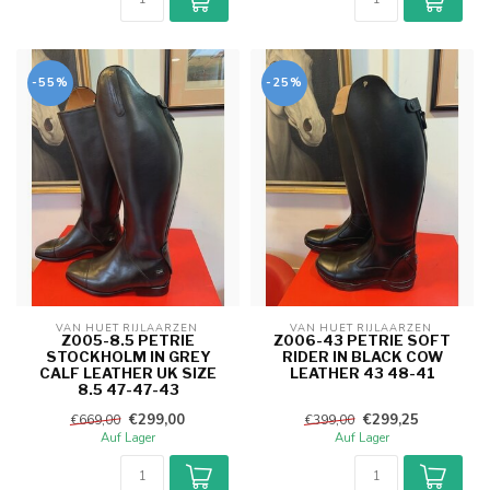
-55%
-25%
VAN HUET RIJLAARZEN 
VAN HUET RIJLAARZEN 
Z005-8.5 PETRIE
Z006-43 PETRIE SOFT
STOCKHOLM IN GREY
RIDER IN BLACK COW
CALF LEATHER UK SIZE
LEATHER 43 48-41
8.5 47-47-43
€299,00
€299,25
€669,00
€399,00
Auf Lager
Auf Lager