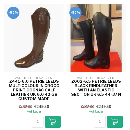
-50%
-50%
VAN HUET RIJLAARZEN 
VAN HUET RIJLAARZEN 
Z441-6.0 PETRIE LEEDS
Z002-6.5 PETRIE LEEDS
MULTICOLOUR IN CROCO
BLACK RINDLEATHER
PRINT COGNAC CALF
WITH AN ELASTIC
LEATHER UK 6.0 42-38
SECTION UK 6.5 44-37 N
CUSTOM MADE
€249,50
€249,50
€498,00
€498,00
Auf Lager
Auf Lager