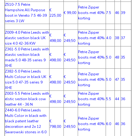
Z510-7.5 Petrie
Petrie Zipper
Hampshire All Purpose
€
€ 99,00
boots met 40%
7.5
46
39
boot in Veneto 7.5 46-39
225,00
korting
series 3 LW
Z009-4.0 Petrie Leeds with
Petrie Zipper
€
€
elastic section black UK
boots met 40%
4.0
38
37
498,00
249,50
size 4.0 42-36 KW
korting
Z361-5.0 Petrie Leeds with
Petrie Zipper
elastic section black
€
€
boots met 40%
5.0
48
35
made 5.0 48-35 series 9
498,00
249,50
korting
XHE
Z382-5.0 Petrie Leeds
Petrie Zipper
Multi Colour in black UK
€
€
boots met 40%
5.0
47
35
size 5.0 47-35 series 9
498,00
249,50
korting
XHE
Z003-5.5 Petrie Leeds with
Petrie Zipper
€
€
elstic section black cow
boots met 40%
5.5
44
36
498,00
249,50
leather 44 - 36 N
korting
Z440-6.0 Petrie Leeds
Multi Color in black with
Petrie Zipper
black patent leather
€
€
boots met 40%
6.0
46
36
decoration and 2x 12
798,00
249,50
korting
Swarowski stones in 6.0