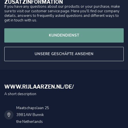
ZUSATZINFORMATION
If you have any questions about our products or your purchase, make
sure to visit our customer service page. Here you'll find our company
details, answers to frequently asked questions and different ways to
get in touch with us.
KUNDENDIENST
UNSERE GESCHÄFTE ANSEHEN
WWW.RIJLAARZEN.NL/DE/
A short description
Maatschapslaan 25
3981AW Bunnik
the Netherlands