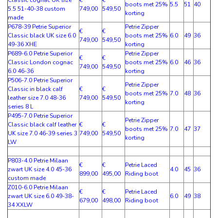
boots met 25%
5.5
51
40
5.5 51-40-38 custom
749,00
549,50
korting
made
P678-39 Petrie Superior
Petrie Zipper
€
€
Classic black UK size 6.0
boots met 25%
6.0
49
36
749,00
549,50
49-36 XHE
korting
P689-6.0 Petrie Superior
Petrie Zipper
€
€
Classic London cognac
boots met 25%
6.0
46
36
749,00
549,50
6.0 46-36
korting
P506-7.0 Petrie Superior
Petrie Zipper
Classic in black calf
€
€
boots met 25%
7.0
48
36
leather size 7.0 48-36
749,00
549,50
korting
series 8 L
P495-7.0 Petrie Superior
Petrie Zipper
Classic black calf leather
€
€
boots met 25%
7.0
47
37
UK size 7.0 46-39 series 3
749,00
549,50
korting
LW
P803-4.0 Petrie Milaan
€
€
Petrie Laced
zwart UK size 4.0 45-36
4.0
45
36
899,00
495,00
Riding boot
custom made
Z010-6.0 Petrie Milaan
€
€
Petrie Laced
zwart UK size 6.0 49-38-
6.0
49
38
679,00
498,00
Riding boot
34 XXLW