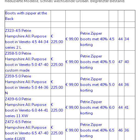
Reduzierte Modelle, schnell wechselnde Größen. Begrenzter Bestand.
Boots with zipper at the
Back
Z323-4.5 Petrie
Petrie Zipper
Hampshire All Purpose
€
€ 99,00
boots met 40%
4.5
44
34
boot in Veneto 4.5 44-34
225,00
korting
series 2 L
Z358-5.0 Petrie
Petrie Zipper
Hampshire All Purpose
€
€ 99,00
boots met 40%
5.0
47
40
boot in Veneto 5.0 47-40
225,00
korting
custom made
Z359-5.0 Petrie
Petrie Zipper
Hampshire All Purpose
€
€ 99,00
boots met 40%
5.0
44
36
boot in Veneto 5.0 44-36
225,00
korting
N
Z439-6.0 Petrie
Petrie Zipper
Hampshire All Purpose
€
€ 99,00
boots met 40%
6.0
44
41
boot in Veneto 6.0 44-41
225,00
korting
series 11 XW
Z472-6.5 Petrie
Petrie Zipper
Hampshire All Purpose
€
€ 99,00
boots met 40%
6.5
46
36
boot in Veneto 6.5 47-40
225,00
korting
serie 4 LWX