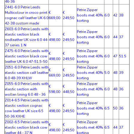
46-36
Z441-6.0 Petrie Leeds
Petrie Zipper
Multicolour in croco print
€
€
boots met 40%
6.0
42
38
cognac calf leather UK 6.0
669,00
249,50
korting
42-38 custom made
Z603-6.0 Petrie Leeds with
Petrie Zipper
elastic section black
€
€
boots met 40%
6.0
44
37
rindleather UK size 6.0 44-
498,00
249,50
korting
37 series 1 N
Z475-6.0 Petrie Leeds with
Petrie Zipper
€
€
elastic section black cow
boots met 40%
6.0
47
51.5
498,00
249,50
leather UK 6.0 47-51.5-50
korting
Z051-6.0 Petrie Leeds with
Petrie Zipper
€
€
elastic section calf leather
boots met 40%
5.0
48
39
669,00
249,50
6.0 48-39 XHLW
korting
Z055-6.0 Petrie Leeds with
Petrie Zipper
€
€
elastic section with
boots met 40%
6.0
48
36
598,00
448,50
wollen lining 6.0 48 - 36
korting
Z014-6.5 Petrie Leeds with
Petrie Zipper
elastic section cognac
€
€
boots met 40%
6.5
50
36
cow leather UK size 6.5
498,00
249,50
korting
50-36 XXHE
Z002-6.5 Petrie Leeds with
Petrie Zipper
€
€
elastic section black cow
boots met 40%
6.5
44
37
498,00
249,50
leather 44 - 37 N
korting