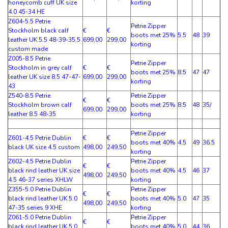
honeycomb cuff UK size
korting
4.0 45-34 HE
Z604-5.5 Petrie
Petrie Zipper
Stockholm black calf
€
€
boots met 25%
5.5
48
39
leather UK 5.5 48-39-35.5
699,00
299,00
korting
custom made
Z005-8.5 Petrie
Petrie Zipper
Stockholm in grey calf
€
€
boots met 25%
8.5
47
47
leather UK size 8.5 47-47-
699,00
299,00
korting
43
Z540-8.5 Petrie
Petrie Zipper
€
€
Stockholm brown calf
boots met 25%
8.5
48
35/
699,00
299,00
leather 8.5 48-35
korting
Petrie Zipper
Z601-4.5 Petrie Dublin
€
€
boots met 40%
4.5
49
36.5
black UK size 4.5 custom
498,00
249,50
korting
Z602-4.5 Petrie Dublin
Petrie Zipper
€
€
black rind leather UK size
boots met 40%
4.5
46
37
498,00
249,50
4.5 46-37 series XHLW
korting
Z355-5.0 Petrie Dublin
Petrie Zipper
€
€
black rind leather UK 5.0
boots met 40%
5.0
47
35
498,00
249,50
47-35 series 9 XHE
korting
Z061-5.0 Petrie Dublin
Petrie Zipper
€
€
black rind leather UK 5.0
boots met 40%
5.0
44
36