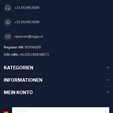
+31 654953688
+31 654953688
rijlaarzen@ziggo.nl
Register NR:
95996699
USt-IdNr.:
NL005186838B72
KATEGORIEN
INFORMATIONEN
MEIN KONTO