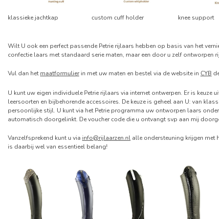
klassieke jachtkap
custom cuff holder
knee support
Wilt U ook een perfect passende Petrie rijlaars hebben op basis van het vern
confectie laars met standaard serie maten, maar een door u zelf ontworpen r
Vul dan het
maatformulier
in met uw maten en bestel via de website in
CYB
de
U kunt uw eigen individuele Petrie rijlaars via internet ontwerpen. Er is keuze 
leersoorten en bijbehorende accessoires. De keuze is geheel aan U: van klassi
persoonlijke stijl. U kunt via het Petrie programma uw ontworpen laars ond
automatisch doorgelinkt. De voucher code die u ontvangt svp aan mij doorg
Vanzelfsprekend kunt u via
info@rijlaarzen.nl
alle ondersteuning krijgen met h
is daarbij wel van essentieel belang!