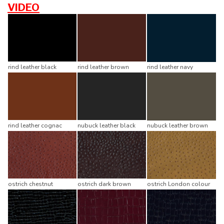
VIDEO
rind leather black
rind leather brown
rind leather navy
rind leather cognac
nubuck leather black
nubuck leather brown
ostrich chestnut
ostrich dark brown
ostrich London colour