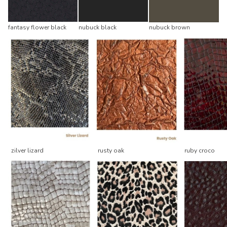
fantasy flower black
nubuck black
nubuck brown
zilver lizard
rusty oak
ruby croco