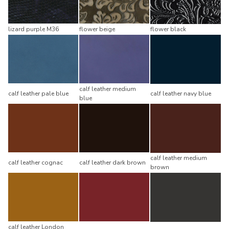
lizard purple M36
flower beige
flower black
calf leather medium
calf leather pale blue
calf leather navy blue
blue
calf leather medium
calf leather cognac
calf leather dark brown
brown
calf leather London