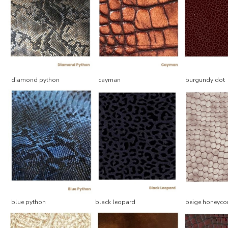
diamond python
cayman
burgundy dot
blue python
black leopard
beige honeyc