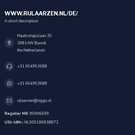
WWW.RIJLAARZEN.NL/DE/
A short description
Maatschapslaan 25
3981AW Bunnik
the Netherlands
+31 654953688
+31 654953688
rijlaarzen@ziggo.nl
Register NR:
95996699
USt-IdNr.:
NL005186838B72