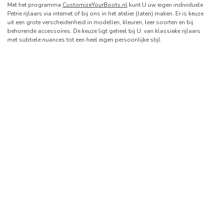
Met het programma
CustomizeYourBoots.nl
kunt U uw eigen individuele
Petrie rijlaars via internet of bij ons in het atelier (laten) maken. Er is keuze
uit een grote verscheidenheid in modellen, kleuren, leer soorten en bij
behorende accessoires. De keuze ligt geheel bij U: van klassieke rijlaars
met subtiele nuances tot een heel eigen persoonlijke stijl.