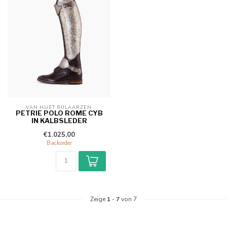
VAN HUET RIJLAARZEN 
PETRIE POLO ROME CYB
IN KALBSLEDER
€1.025,00
Backorder
Zeige
1
-
7
von 7