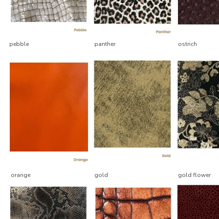
pebble
panther
ostrich
orange
gold
gold flower