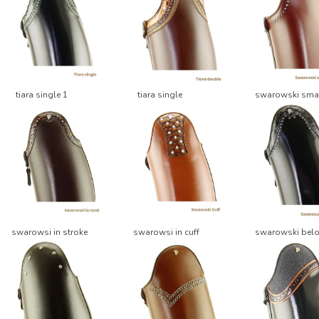
tiara single 1
tiara single
swarowski smal
swarowsi in stroke
swarowsi in cuff
swarowski belo