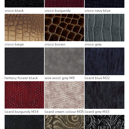
croco black
croco burgundy
croco navy blue
croco beige
croco brown
croco grey
fantasy flower black
wire wool grey M9
lizard blue M32
lizard burgundy M34
lizard cream colour M35
lizard grey M33