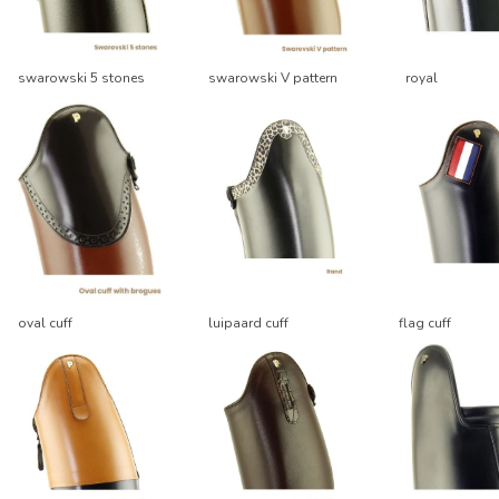
swarowski 5 stones
swarowski V pattern
royal
oval cuff
luipaard cuff
flag cuff