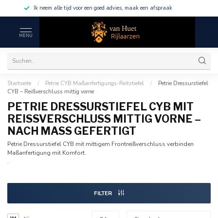
Ik neem alle tijd voor een goed advies, maak een afspraak
MENU
Startseite
/
Petrie CYB Maßanfertigungs-Reitstiefel
/
Petrie Dressurstiefel
CYB – Reißverschluss mittig vorne
PETRIE DRESSURSTIEFEL CYB MIT
REISSVERSCHLUSS MITTIG VORNE – N
ACH MASS GEFERTIGT
Petrie Dressurstiefel CYB mit mittigem Frontreißverschluss verbinden
Maßanfertigung mit Komfort.
.
FILTER