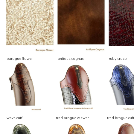
barogue flower
antique cognac
ruby croco
wave cuff
trad.brogue w.swar.
trad.brogue cuf