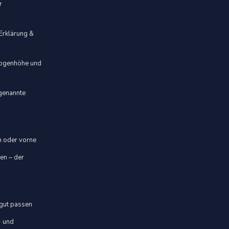
r
 Erklärung &
 Bogenhöhe und
ogenannte
en oder vorne
sen – der
 gut passen
- und