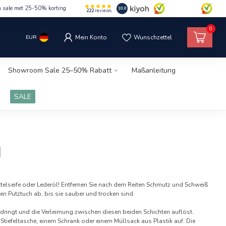
m sale met 25-50% korting
10.0
222
reviews
0
EUR
Mein Konto
Wunschzettel
Showroom Sale 25–50% Rabatt
Maßanleitung
SALE
N
Sattelseife oder Lederöl! Entfernen Sie nach dem Reiten Schmutz und Schweiß
en Putztuch ab, bis sie sauber und trocken sind.
indringt und die Verleimung zwischen diesen beiden Schichten auflöst.
r Stiefeltasche, einem Schrank oder einem Müllsack aus Plastik auf. Die