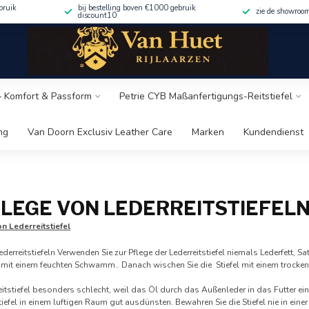
bruik
bij bestelling boven €1000 gebruik
zie de showroo
discount10
 – Komfort & Passform
Petrie CYB Maßanfertigungs-Reitstiefel
ng
Van Doorn Exclusiv Leather Care
Marken
Kundendienst
FLEGE VON LEDERREITSTIEFEL
n Lederreitstiefel
ederreitstiefeln Verwenden Sie zur Pflege der Lederreitstiefel niemals Lederfett, 
 mit einem feuchten Schwamm.. Danach wischen Sie die Stiefel mit einem trocken
Reitstiefel besonders schlecht, weil das Öl durch das Außenleder in das Futter e
tiefel in einem luftigen Raum gut ausdünsten. Bewahren Sie die Stiefel nie in eine