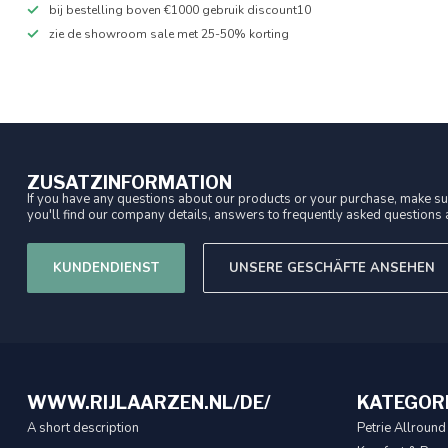
bij bestelling boven €1000 gebruik discount10
zie de showroom sale met 25-50% korting
ZUSATZINFORMATION
If you have any questions about our products or your purchase, make sur
you'll find our company details, answers to frequently asked questions a
KUNDENDIENST
UNSERE GESCHÄFTE ANSEHEN
WWW.RIJLAARZEN.NL/DE/
KATEGOR
A short description
Petrie Allround 