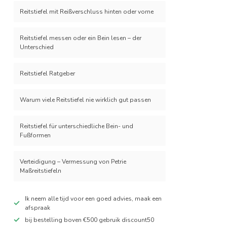
Reitstiefel mit Reißverschluss hinten oder vorne
Reitstiefel messen oder ein Bein lesen – der
Unterschied
Reitstiefel Ratgeber
Warum viele Reitstiefel nie wirklich gut passen
Reitstiefel für unterschiedliche Bein- und
Fußformen
Verteidigung – Vermessung von Petrie
Maßreitstiefeln
Ik neem alle tijd voor een goed advies, maak een
afspraak
bij bestelling boven €500 gebruik discount50