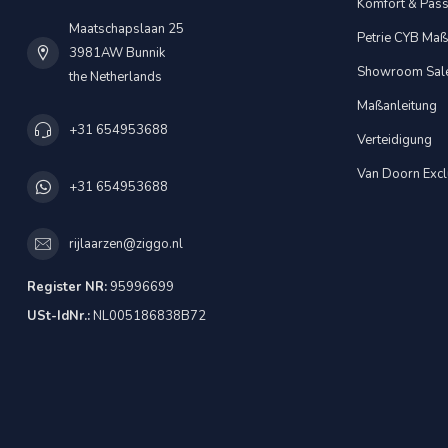
Komfort & Pas
Maatschapslaan 25
Petrie CYB Maßa
3981AW Bunnik
Showroom Sal
the Netherlands
Maßanleitung
+31 654953688
Verteidigung
Van Doorn Excl
+31 654953688
rijlaarzen@ziggo.nl
Register NR:
95996699
USt-IdNr.:
NL005186838B72