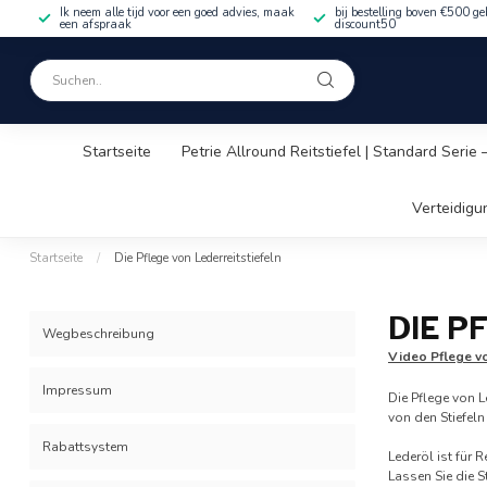
Ik neem alle tijd voor een goed advies, maak
bij bestelling boven €500 ge
een afspraak
discount50
Startseite
Petrie Allround Reitstiefel | Standard Serie
Verteidigu
Startseite
/
Die Pflege von Lederreitstiefeln
DIE P
Wegbeschreibung
Video Pflege vo
Impressum
Die Pflege von L
von den Stiefeln
Rabattsystem
Lederöl ist für 
Lassen Sie die S