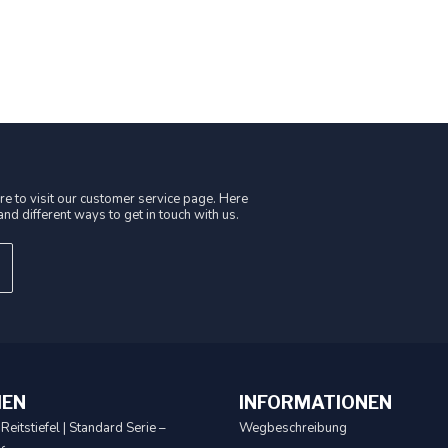
e to visit our customer service page. Here
nd different ways to get in touch with us.
IEN
INFORMATIONEN
Reitstiefel | Standard Serie –
Wegbeschreibung