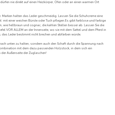
 dürfen nie direkt auf einen Heizkörper, Ofen oder an einen warmen Ort
ere Marken halten das Leder geschmeidig. Lassen Sie die Schuhcreme eine
efel mit einer weichen Bürste oder Tuch pflegen.Es gibt farblose und farbige
, wie hellbraun und cognac, die kahlen Stellen besser ab. Lassen Sie die
efel VOR ALLEM an der Innenseite, wo sie mit dem Sattel und dem Pferd in
das Leder bestimmt nicht brechen und abfärben würde.
appe nach unten zu halten, sondern auch den Schaft durch die Spannung nach
in Kombination mit dem dazu passenden Holzstock, in dem sich ein
n der Außenseite der Zuglaschen!