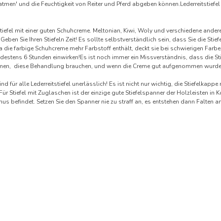
atmen' und die Feuchtigkeit von Reiter und Pferd abgeben können.Lederreitstiefel
 Stiefel mit einer guten Schuhcreme. Meltonian, Kiwi, Woly und verschiedene and
 Geben Sie Ihren Stiefeln Zeit! Es sollte selbstverständlich sein, dass Sie die Sti
die farbige Schuhcreme mehr Farbstoff enthält, deckt sie bei schwierigen Farben
estens 6 Stunden einwirken!Es ist noch immer ein Missverständnis, dass die Sti
en, diese Behandlung brauchen, und wenn die Creme gut aufgenommen wurde, 
ind für alle Lederreitstiefel unerlässlich! Es ist nicht nur wichtig, die Stiefelk
Für Stiefel mit Zuglaschen ist der einzige gute Stiefelspanner der Holzleisten 
s befindet. Setzen Sie den Spanner nie zu straff an, es entstehen dann Falten a