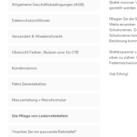
Stiefel müssen '
Allgemeine Geschäftsbedingungen (AGB)
gestellt werden.
Pflegen Sie die
Datenschutzrichtlinien
Weile einwirken.
Schuhcremen. Da 
Schuhcreme mind
Versandart & Wiederrufsrecht
Berührung komm
Stiefelspanner s
Übersicht Farben, Stulpen usw. für CYB
oben zu ziehen. 
Federmechanismu
Kundenservice
Viel Erfolg!
Petrie Serientabellen
Massanleitung + Massformular
Die Pflege von Lederreitstiefeln
"machen Sie mir passende Reitstiefel"