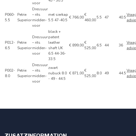
45 - 30.5
voor
Dressuur
P060-
Petrie
– rits
met sierkap
€
Vraa
€ 766,00
5.5
47
40.5
5.5
Superior
midden-
5.5 47-40.5
460,00
advie
voor
black +
Dressuur
patent
P012-
Petrie
– rits
leather
€
Vraa
€ 899,00
6.5
44
36
6.5
Superior
midden-
shaft UK
525,00
advie
voor
6.5 44-36-
33.5
Dressuur
zwart
P002-
Petrie
– rits
€
Vraa
nubuck 8.0
€ 871,00
8.0
49
44.5
8.0
Superior
midden-
525,00
advie
- 49 - 44.5
voor
ZUSATZINFORMATION