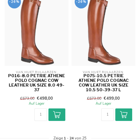
-26%
-26%
VAN HUET RIJLAARZEN 
VAN HUET RIJLAARZEN 
P016-8.0 PETRIE ATHENE
P075-10.5 PETRIE
POLO COGNAC COW
ATHENE POLO COGNAC
LEATHER UK SIZE 8.0 49-
COW LEATHER UK SIZE
37
10.5 50-39-37 L
€498,00
€499,00
€673,00
€673,00
Auf Lager
Auf Lager
Zeige
1
-
24
von 25