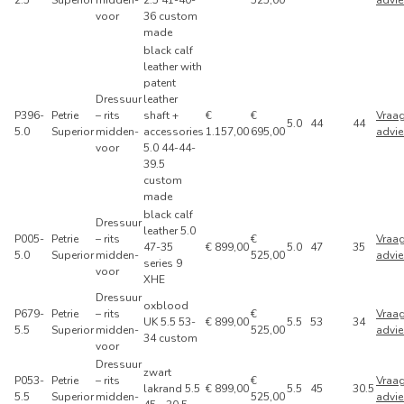
voor
36 custom
made
black calf
leather with
patent
Dressuur
leather
P396-
Petrie
– rits
shaft +
€
€
Vraa
5.0
44
44
5.0
Superior
midden-
accessories
1.157,00
695,00
advie
voor
5.0 44-44-
39.5
custom
made
black calf
Dressuur
leather 5.0
P005-
Petrie
– rits
€
Vraa
47-35
€ 899,00
5.0
47
35
5.0
Superior
midden-
525,00
advie
series 9
voor
XHE
Dressuur
oxblood
P679-
Petrie
– rits
€
Vraa
UK 5.5 53-
€ 899,00
5.5
53
34
5.5
Superior
midden-
525,00
advie
34 custom
voor
Dressuur
zwart
P053-
Petrie
– rits
€
Vraa
lakrand 5.5
€ 899,00
5.5
45
30.5
5.5
Superior
midden-
525,00
advie