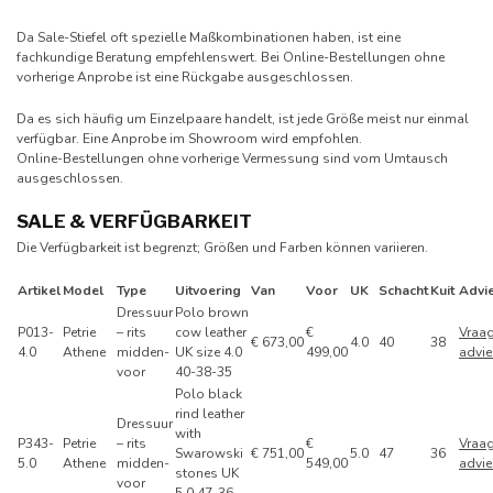
Da Sale-Stiefel oft spezielle Maßkombinationen haben, ist eine
fachkundige Beratung empfehlenswert. Bei Online-Bestellungen ohne
vorherige Anprobe ist eine Rückgabe ausgeschlossen.
Da es sich häufig um Einzelpaare handelt, ist jede Größe meist nur einmal
verfügbar. Eine Anprobe im Showroom wird empfohlen.
Online-Bestellungen ohne vorherige Vermessung sind vom Umtausch
ausgeschlossen.
SALE & VERFÜGBARKEIT
Die Verfügbarkeit ist begrenzt; Größen und Farben können variieren.
Artikel
Model
Type
Uitvoering
Van
Voor
UK
Schacht
Kuit
Advi
Dressuur
Polo brown
P013-
Petrie
– rits
cow leather
€
Vraa
€ 673,00
4.0
40
38
4.0
Athene
midden-
UK size 4.0
499,00
advie
voor
40-38-35
Polo black
rind leather
Dressuur
with
P343-
Petrie
– rits
€
Vraa
Swarowski
€ 751,00
5.0
47
36
5.0
Athene
midden-
549,00
advie
stones UK
voor
5.0 47-36