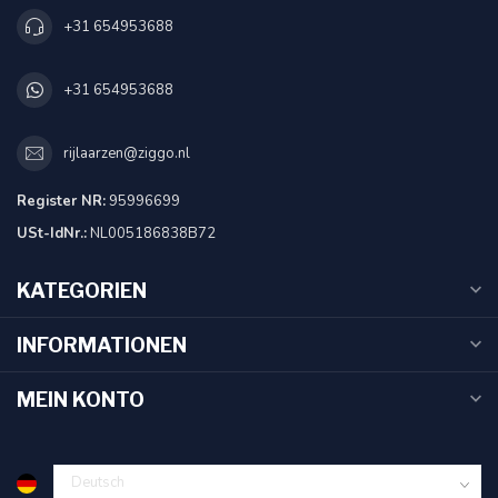
+31 654953688
+31 654953688
rijlaarzen@ziggo.nl
Register NR:
95996699
USt-IdNr.:
NL005186838B72
KATEGORIEN
INFORMATIONEN
MEIN KONTO