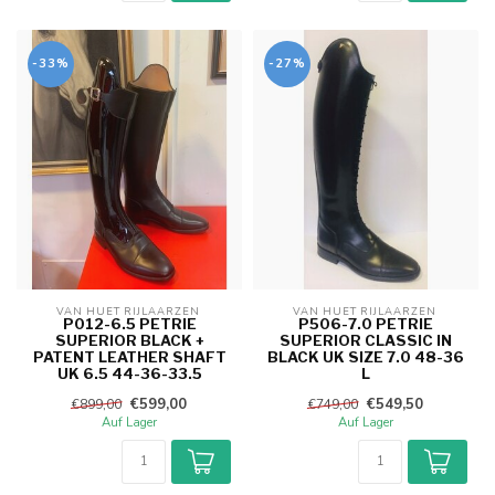
-33%
-27%
VAN HUET RIJLAARZEN 
VAN HUET RIJLAARZEN 
P012-6.5 PETRIE
P506-7.0 PETRIE
SUPERIOR BLACK +
SUPERIOR CLASSIC IN
PATENT LEATHER SHAFT
BLACK UK SIZE 7.0 48-36
UK 6.5 44-36-33.5
L
€599,00
€549,50
€899,00
€749,00
Auf Lager
Auf Lager