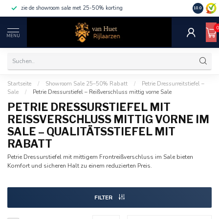
zie de showroom sale met 25-50% korting
10.0
MENU
Startseite
/
Showroom Sale 25–50% Rabatt
/
Petrie Dressurreitstiefel –
Sale
/
Petrie Dressurstiefel – Reißverschluss mittig vorne Sale
PETRIE DRESSURSTIEFEL MIT
REISSVERSCHLUSS MITTIG VORNE IM S
ALE – QUALITÄTSSTIEFEL MIT R
ABATT
Petrie Dressurstiefel mit mittigem Frontreißverschluss im Sale bieten
Komfort und sicheren Halt zu einem reduzierten Preis.
FILTER