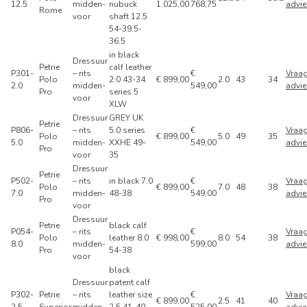
12.5
midden-
nubuck
1.025,00
768,75
advie
Rome
voor
shaft 12.5
54-39.5-
36.5
in black
Dressuur
Petrie
calf leather
P301-
– rits
€
Vraa
Polo
2.0 43-34
€ 899,00
2.0
43
34
2.0
midden-
549,00
advie
Pro
series 5
voor
XLW
Dressuur
GREY UK
Petrie
P806-
– rits
5.0 series
€
Vraa
Polo
€ 899,00
5.0
49
35
5.0
midden-
XXHE 49-
549,00
advie
Pro
voor
35
Dressuur
Petrie
P502-
– rits
in black 7.0
€
Vraa
Polo
€ 899,00
7.0
48
38
7.0
midden-
48-38
549,00
advie
Pro
voor
Dressuur
Petrie
black calf
P054-
– rits
€
Vraa
Polo
leather 8.0
€ 998,00
8.0
54
38
8.0
midden-
599,00
advie
Pro
54-38
voor
black
Dressuur
patent calf
P302-
Petrie
– rits
leather size
€
Vraa
€ 899,00
2.5
41
40
2.5
Superior
midden-
2.5 41-40-
525,00
advie