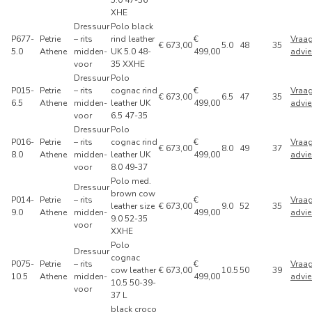
XHE
Dressuur
Polo black
P677-
Petrie
– rits
rind leather
€
Vraa
€ 673,00
5.0
48
35
5.0
Athene
midden-
UK 5.0 48-
499,00
advie
voor
35 XXHE
Dressuur
Polo
P015-
Petrie
– rits
cognac rind
€
Vraa
€ 673,00
6.5
47
35
6.5
Athene
midden-
leather UK
499,00
advie
voor
6.5 47-35
Dressuur
Polo
P016-
Petrie
– rits
cognac rind
€
Vraa
€ 673,00
8.0
49
37
8.0
Athene
midden-
leather UK
499,00
advie
voor
8.0 49-37
Polo med.
Dressuur
brown cow
P014-
Petrie
– rits
€
Vraa
leather size
€ 673,00
9.0
52
35
9.0
Athene
midden-
499,00
advie
9.0 52-35
voor
XXHE
Polo
Dressuur
cognac
P075-
Petrie
– rits
€
Vraa
cow leather
€ 673,00
10.5
50
39
10.5
Athene
midden-
499,00
advie
10.5 50-39-
voor
37 L
black croco