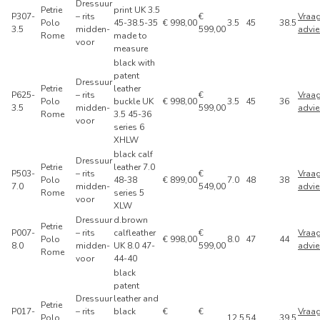
Dressuur
Petrie
print UK 3.5
P307-
– rits
€
Vraa
Polo
45-38.5-35
€ 998,00
3.5
45
38.5
3.5
midden-
599,00
advie
Rome
made to
voor
measure
black with
patent
Dressuur
Petrie
leather
P625-
– rits
€
Vraa
Polo
buckle UK
€ 998,00
3.5
45
36
3.5
midden-
599,00
advie
Rome
3.5 45-36
voor
series 6
XHLW
black calf
Dressuur
Petrie
leather 7.0
P503-
– rits
€
Vraa
Polo
48-38
€ 899,00
7.0
48
38
7.0
midden-
549,00
advie
Rome
series 5
voor
XLW
Dressuur
d.brown
Petrie
P007-
– rits
calfleather
€
Vraa
Polo
€ 998,00
8.0
47
44
8.0
midden-
UK 8.0 47-
599,00
advie
Rome
voor
44-40
black
patent
Dressuur
leather and
Petrie
P017-
– rits
black
€
€
Vraa
Polo
12.5
54
39.5