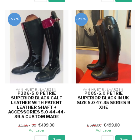
-57%
-29%
VAN HUET RIJLAARZEN 
VAN HUET RIJLAARZEN 
P396-5.0 PETRIE
P005-5.0 PETRIE
SUPERIOR BLACK CALF
SUPERIOR BLACK IN UK
LEATHER WITH PATENT
SIZE 5.0 47-35 SERIES 9
LEATHER SHAFT +
XHE
ACCESSORIES 5.0 44-44-
39.5 CUSTOM MADE
€499,00
€499,00
€1.157,00
€699,00
Auf Lager
Auf Lager