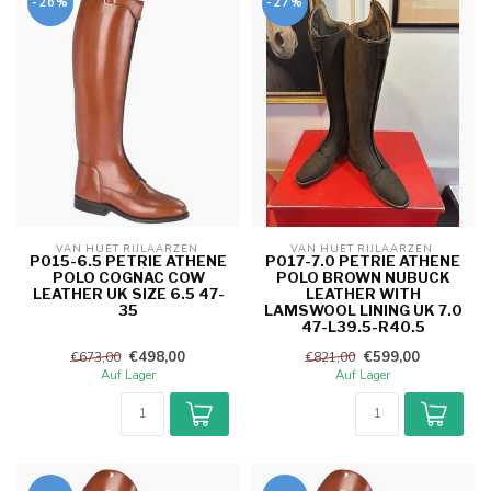
-26%
-27%
VAN HUET RIJLAARZEN 
VAN HUET RIJLAARZEN 
P015-6.5 PETRIE ATHENE
P017-7.0 PETRIE ATHENE
POLO COGNAC COW
POLO BROWN NUBUCK
LEATHER UK SIZE 6.5 47-
LEATHER WITH
35
LAMSWOOL LINING UK 7.0
47-L39.5-R40.5
€498,00
€599,00
€673,00
€821,00
Auf Lager
Auf Lager