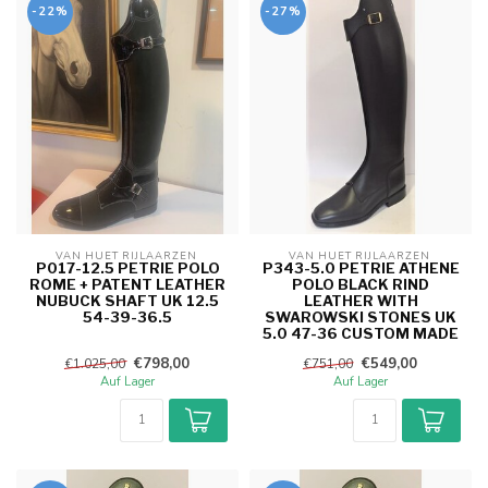
-22%
-27%
VAN HUET RIJLAARZEN 
VAN HUET RIJLAARZEN 
P017-12.5 PETRIE POLO
P343-5.0 PETRIE ATHENE
ROME + PATENT LEATHER
POLO BLACK RIND
NUBUCK SHAFT UK 12.5
LEATHER WITH
54-39-36.5
SWAROWSKI STONES UK
5.0 47-36 CUSTOM MADE
€798,00
€549,00
€1.025,00
€751,00
Auf Lager
Auf Lager