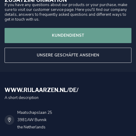
If you have any questions about our products or your purchase, make
sure to visit our customer service page. Here you'll find our company
details, answers to frequently asked questions and different ways to
get in touch with us.
KUNDENDIENST
UNSERE GESCHÄFTE ANSEHEN
WWW.RIJLAARZEN.NL/DE/
A short description
Maatschapslaan 25
3981AW Bunnik
the Netherlands