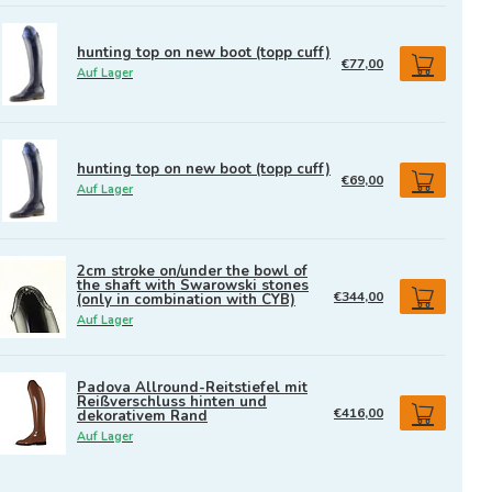
hunting top on new boot (topp cuff)
€77,00
Auf Lager
hunting top on new boot (topp cuff)
€69,00
Auf Lager
2cm stroke on/under the bowl of
the shaft with Swarowski stones
€344,00
(only in combination with CYB)
Auf Lager
Padova Allround-Reitstiefel mit
Reißverschluss hinten und
€416,00
dekorativem Rand
Auf Lager