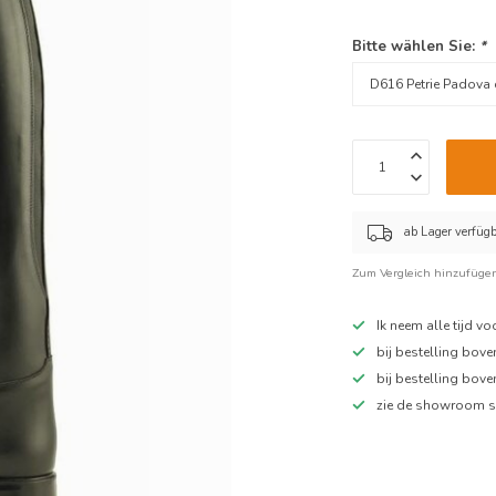
Bitte wählen Sie:
*
ab Lager verfüg
Zum Vergleich hinzufüge
Ik neem alle tijd v
bij bestelling bov
bij bestelling bov
zie de showroom s