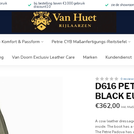
bruik
bij bestelling boven €1000 gebruik
zie de showroo
discount10
 – Komfort & Passform
Petrie CYB Maßanfertigungs-Reitstiefel
ng
Van Doorn Exclusiv Leather Care
Marken
Kundendienst
0 review
D616 PE
BLACK E
€362,00
Inkl. MwS
A cow leather dressage
inside. The boot has a 
The Petrie Padova has a