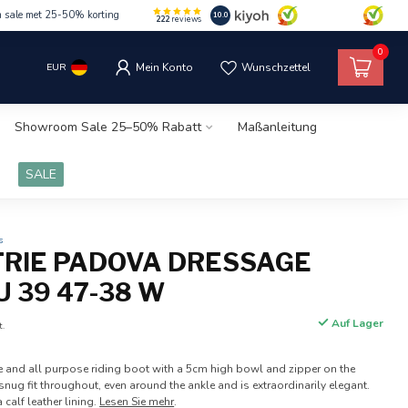
m sale met 25-50% korting
10.0
222
reviews
0
EUR
Mein Konto
Wunschzettel
Showroom Sale 25–50% Rabatt
Maßanleitung
SALE
s
TRIE PADOVA DRESSAGE
U 39 47-38 W
Auf Lager
t.
 and all purpose riding boot with a 5cm high bowl and zipper on the
snug fit throughout, even around the ankle and is extraordinarily elegant.
 calf leather lining.
Lesen Sie mehr
.