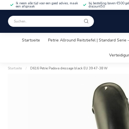
Ik neem alle tijd voor een goed advies, maak
bij bestelling boven €500 ge
een afspraak
discount50
Startseite
Petrie Allround Reitstiefel | Standard Serie
Verteidigu
Startseite
/
D616 Petrie Padova dressage black EU 39 47-38 W