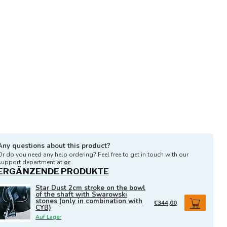
Any questions about this product?
Or do you need any help ordering? Feel free to get in touch with our
support department at
or
ERGÄNZENDE PRODUKTE
Star Dust 2cm stroke on the bowl
of the shaft with Swarowski
stones (only in combination with
€344,00
CYB)
Auf Lager