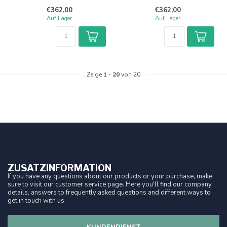
€362,00
€362,00
Auf Lager
Auf Lager
Zeige
1
-
20
von 20
ZUSATZINFORMATION
If you have any questions about our products or your purchase, make
sure to visit our customer service page. Here you'll find our company
details, answers to frequently asked questions and different ways to
get in touch with us.