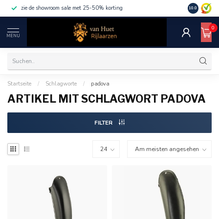
zie de showroom sale met 25-50% korting
10.0
0
MENU
Startseite
/
Schlagworte
/
padova
ARTIKEL MIT SCHLAGWORT PADOVA
FILTER