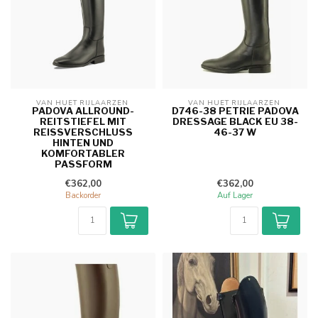
VAN HUET RIJLAARZEN 
VAN HUET RIJLAARZEN 
PADOVA ALLROUND-
D746-38 PETRIE PADOVA
REITSTIEFEL MIT
DRESSAGE BLACK EU 38-
REISSVERSCHLUSS H
46-37 W
INTEN UND K
OMFORTABLER P
ASSFORM
€362,00
€362,00
Backorder
Auf Lager