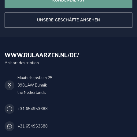
KUNDENDIENST
UNSERE GESCHÄFTE ANSEHEN
WWW.RIJLAARZEN.NL/DE/
A short description
Maatschapslaan 25
3981AW Bunnik
the Netherlands
+31 654953688
+31 654953688