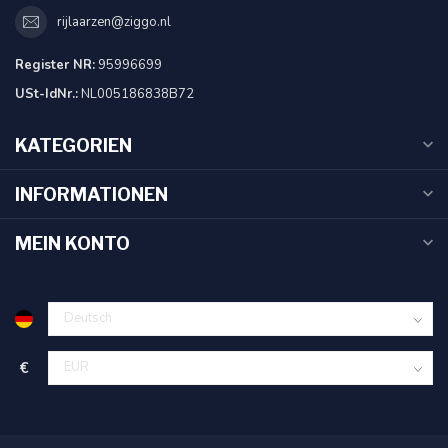
rijlaarzen@ziggo.nl
Register NR:
95996699
USt-IdNr.:
NL005186838B72
KATEGORIEN
INFORMATIONEN
MEIN KONTO
€