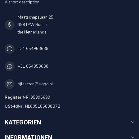
A short description
Maatschapslaan 25
3981AW Bunnik
the Netherlands
+31 654953688
+31 654953688
rijlaarzen@ziggo.nl
Register NR:
95996699
USt-IdNr.:
NL005186838B72
KATEGORIEN
INFORMATIONEN