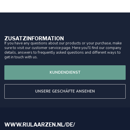
ZUSATZINFORMATION
If you have any questions about our products or your purchase, make
sure to visit our customer service page. Here you'll find our company
details, answers to frequently asked questions and different ways to
get in touch with us.
KUNDENDIENST
UNSERE GESCHÄFTE ANSEHEN
WWW.RIJLAARZEN.NL/DE/