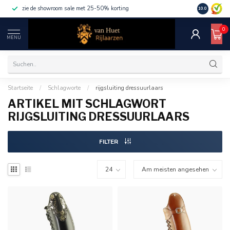
ik discount50
bij bestelling boven €1000 gebruik discount10
10.0
0
MENU
Startseite
/
Schlagworte
/
rijgsluiting dressuurlaars
ARTIKEL MIT SCHLAGWORT
RIJGSLUITING DRESSUURLAARS
FILTER