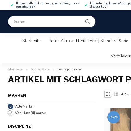
Ik neem alle tijd voor een goed advies, maak
bij bestelling boven €500 ge
een afspraak
discount50
Startseite
Petrie Allround Reitstiefel | Standard Serie
Verteidigu
Startseite
/
Schlagworte
/
petrie polo rome
ARTIKEL MIT SCHLAGWORT P
4
Prod
MARKEN
Alle Marken
Van Huet Rijlaarzen
-22%
DISCIPLINE