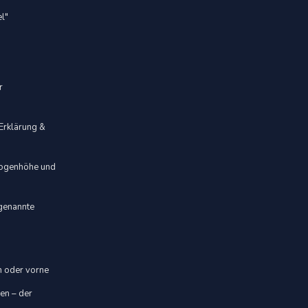
el"
r
 Erklärung &
 Bogenhöhe und
ogenannte
en oder vorne
sen – der