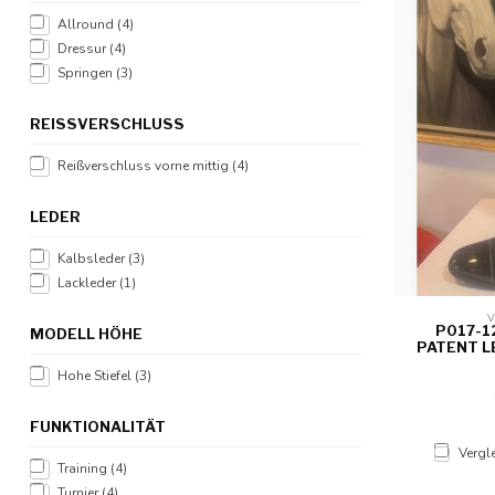
Allround
(4)
Dressur
(4)
Springen
(3)
REISSVERSCHLUSS
Reißverschluss vorne mittig
(4)
LEDER
Kalbsleder
(3)
Lackleder
(1)
V
P017-1
MODELL HÖHE
PATENT L
Hohe Stiefel
(3)
FUNKTIONALITÄT
Vergl
Training
(4)
Turnier
(4)