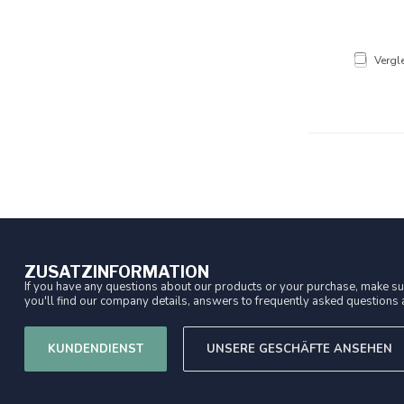
Vergl
ZUSATZINFORMATION
If you have any questions about our products or your purchase, make sur
you'll find our company details, answers to frequently asked questions a
KUNDENDIENST
UNSERE GESCHÄFTE ANSEHEN