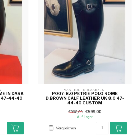
N 
VAN HUET RIJLAARZEN 
ME IN DARK
P007-8.0 PETRIE POLO ROME
 47-44-40
D.BROWN CALF LEATHER UK 8.0 47-
44-40 CUSTOM
€599,00
€998,00
Auf Lager
Vergleichen