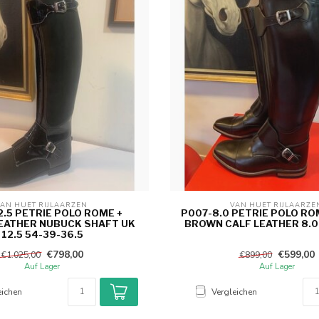
AN HUET RIJLAARZEN 
VAN HUET RIJLAARZE
2.5 PETRIE POLO ROME +
P007-8.0 PETRIE POLO RO
EATHER NUBUCK SHAFT UK
BROWN CALF LEATHER 8.0
12.5 54-39-36.5
€798,00
€599,00
€1.025,00
€899,00
Auf Lager
Auf Lager
eichen
Vergleichen