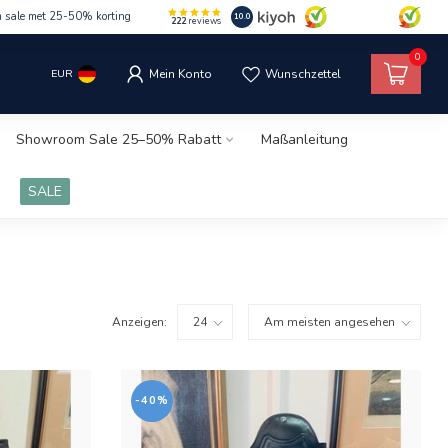
m sale met 25-50% korting
10.0
222
reviews
0
EUR
Mein Konto
Wunschzettel
Showroom Sale 25–50% Rabatt
Maßanleitung
SALE
Anzeigen:
-40%