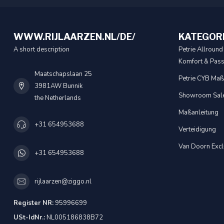
WWW.RIJLAARZEN.NL/DE/
KATEGOR
A short description
Petrie Allround 
Komfort & Pas
Maatschapslaan 25
Petrie CYB Maßa
3981AW Bunnik
Showroom Sal
the Netherlands
Maßanleitung
+31 654953688
Verteidigung
Van Doorn Excl
+31 654953688
rijlaarzen@ziggo.nl
Register NR:
95996699
USt-IdNr.:
NL005186838B72