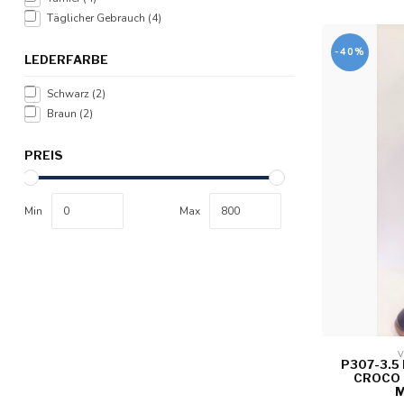
Täglicher Gebrauch
(4)
-40%
LEDERFARBE
Schwarz
(2)
Braun
(2)
PREIS
Min
Max
V
P307-3.5
CROCO P
M