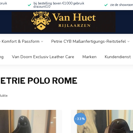
bruik
bij bestelling boven €1000 gebruik
zie de showroo
discount10
 – Komfort & Passform
Petrie CYB Maßanfertigungs-Reitstiefel
ng
Van Doorn Exclusiv Leather Care
Marken
Kundendienst
ETRIE POLO ROME
ukte
-33%