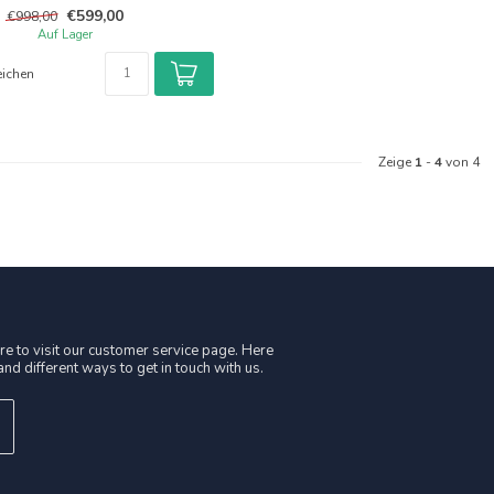
€599,00
€998,00
Auf Lager
eichen
Zeige
1
-
4
von 4
e to visit our customer service page. Here
nd different ways to get in touch with us.