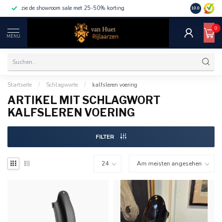
zie de showroom sale met 25-50% korting
10.0
0
MENU
Startseite
/
Schlagworte
/
kalfsleren voering
ARTIKEL MIT SCHLAGWORT
KALFSLEREN VOERING
FILTER