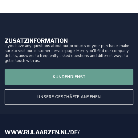
ZUSATZINFORMATION
If you have any questions about our products or your purchase, make
sure to visit our customer service page. Here you'll find our company
details, answers to frequently asked questions and different ways to
get in touch with us.
KUNDENDIENST
UNSERE GESCHÄFTE ANSEHEN
WWW.RIJLAARZEN.NL/DE/