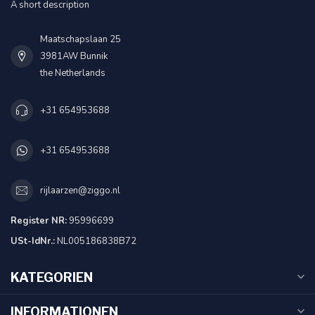
A short description
Maatschapslaan 25
3981AW Bunnik
the Netherlands
+31 654953688
+31 654953688
rijlaarzen@ziggo.nl
Register NR:
95996699
USt-IdNr.:
NL005186838B72
KATEGORIEN
INFORMATIONEN