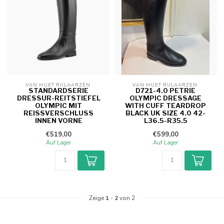
VAN HUET RIJLAARZEN 
VAN HUET RIJLAARZEN 
STANDARDSERIE
D721-4.0 PETRIE
DRESSUR-REITSTIEFEL
OLYMPIC DRESSAGE
OLYMPIC MIT
WITH CUFF TEARDROP
REISSVERSCHLUSS I
BLACK UK SIZE 4.0 42-
NNEN VORNE
L36.5-R35.5
€519,00
€599,00
Auf Lager
Auf Lager
Zeige
1
-
2
von 2