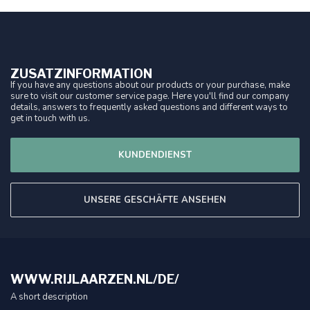
ZUSATZINFORMATION
If you have any questions about our products or your purchase, make
sure to visit our customer service page. Here you'll find our company
details, answers to frequently asked questions and different ways to
get in touch with us.
KUNDENDIENST
UNSERE GESCHÄFTE ANSEHEN
WWW.RIJLAARZEN.NL/DE/
A short description