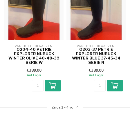
VAN HUET RIJLAARZEN 
VAN HUET RIJLAARZEN 
O204-40 PETRIE
O203-37 PETRIE
EXPLORER NUBUCK
EXPLORER NUBUCK
WINTER OLIVE 40-48-39
WINTER BLUE 37-45-34
SERIE W
SERIE N
€389,00
€389,00
Auf Lager
Auf Lager
Zeige
1
-
4
von 4