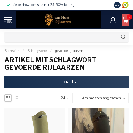
zie de showroom sale met 25-50% korting
10.0
0
MENU
Startseite
/
Schlagworte
/
gevoerde rijlaarzen
ARTIKEL MIT SCHLAGWORT
GEVOERDE RIJLAARZEN
FILTER