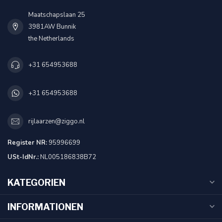
Maatschapslaan 25
3981AW Bunnik
the Netherlands
+31 654953688
+31 654953688
rijlaarzen@ziggo.nl
Register NR:
95996699
USt-IdNr.:
NL005186838B72
KATEGORIEN
INFORMATIONEN