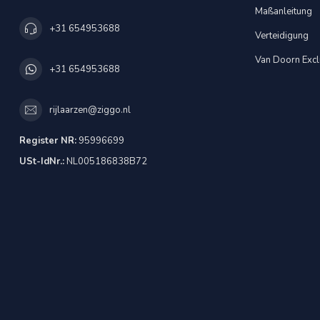
Maßanleitung
+31 654953688
Verteidigung
Van Doorn Excl
+31 654953688
rijlaarzen@ziggo.nl
Register NR:
95996699
USt-IdNr.:
NL005186838B72