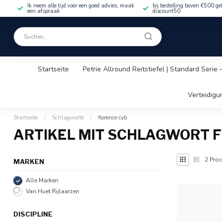
Ik neem alle tijd voor een goed advies, maak
bij bestelling boven €500 ge
een afspraak
discount50
Startseite
Petrie Allround Reitstiefel | Standard Serie
Verteidigu
Startseite
/
Schlagworte
/
florence cyb
ARTIKEL MIT SCHLAGWORT 
2
Prod
MARKEN
Alle Marken
Van Huet Rijlaarzen
DISCIPLINE