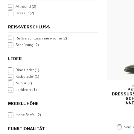
Allround
(2)
Dressur
(2)
REISSVERSCHLUSS
Reißverschluss innen-vorne
(2)
Schnürung
(2)
LEDER
Rindsleder
(1)
Kalbsleder
(1)
Nubuk
(1)
V
PE
Lackleder
(1)
DRESSURS
SCH
INN
MODELL HÖHE
Hohe Stiefel
(2)
Vergl
FUNKTIONALITÄT