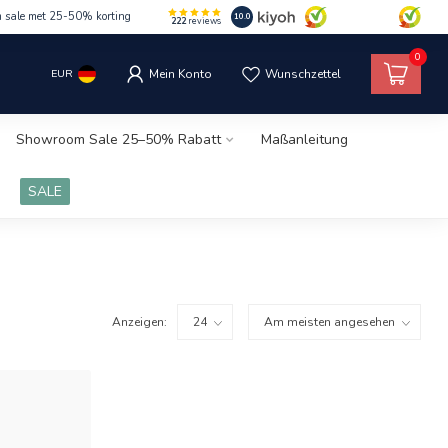
m sale met 25-50% korting
10.0
222
reviews
0
EUR
Mein Konto
Wunschzettel
Showroom Sale 25–50% Rabatt
Maßanleitung
SALE
Anzeigen: