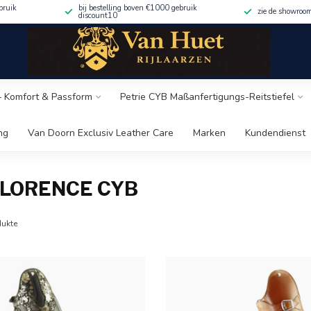
bruik
bij bestelling boven €1000 gebruik
zie de showroo
discount10
 – Komfort & Passform
Petrie CYB Maßanfertigungs-Reitstiefel
ng
Van Doorn Exclusiv Leather Care
Marken
Kundendienst
FLORENCE CYB
ukte