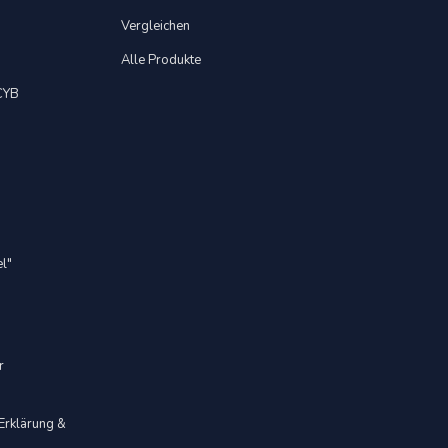
Vergleichen
Alle Produkte
 CYB
el"
r
 Erklärung &