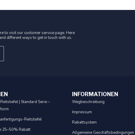
e to visit our customer service page. Here
nd different ways to get in touch with us.
IEN
INFORMATIONEN
Reitstiefel | Standard Serie –
Wegbeschreibung
sform
Impressum
nfertigungs-Reitstiefel
Rabattsystem
e 25–50% Rabatt
Allgemeine Geschäftsbedingungen