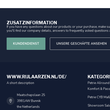
ZUSATZINFORMATION
If you have any questions about our products or your purchase, make sur
you'll find our company details, answers to frequently asked questions a
KUNDENDIENST
UNSERE GESCHÄFTE ANSEHEN
WWW.RIJLAARZEN.NL/DE/
KATEGOR
A short description
Petrie Allround 
Komfort & Pas
Maatschapslaan 25
Petrie CYB Maßa
3981AW Bunnik
Showroom Sal
the Netherlands