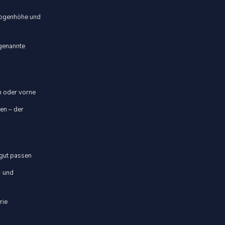
 Bogenhöhe und
ogenannte
en oder vorne
sen – der
 gut passen
- und
rie