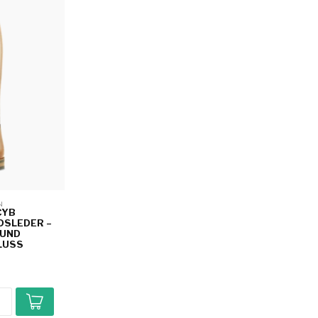
N 
CYB
DSLEDER –
 UND
LUSS