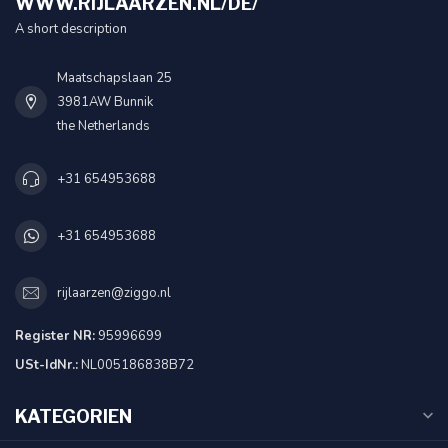
WWW.RIJLAARZEN.NL/DE/
A short description
Maatschapslaan 25
3981AW Bunnik
the Netherlands
+31 654953688
+31 654953688
rijlaarzen@ziggo.nl
Register NR:
95996699
USt-IdNr.:
NL005186838B72
KATEGORIEN