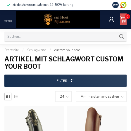
zie de showroom sale met 25-50% korting
10.0
0
MENU
Startseite
/
Schlagworte
/
custom your boot
ARTIKEL MIT SCHLAGWORT CUSTOM
YOUR BOOT
FILTER