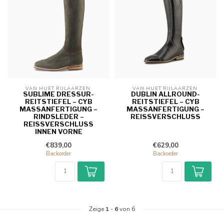
VAN HUET RIJLAARZEN 
VAN HUET RIJLAARZEN 
SUBLIME DRESSUR-
DUBLIN ALLROUND-
REITSTIEFEL – CYB
REITSTIEFEL – CYB
MASSANFERTIGUNG – R
MASSANFERTIGUNG – R
INDSLEDER – R
EISSVERSCHLUSS
EISSVERSCHLUSS IN
NEN VORNE
€839,00
€629,00
Backorder
Backorder
Zeige
1
-
6
von 6