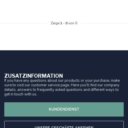
Zeige
1
-
0
von 0
ZUSATZINFORMATION
If you have any questions about our products or your purchase, make
sure to visit our customer service page. Here you'll find our company
details, answers to frequently asked questions and different ways to
get in touch with us.
KUNDENDIENST