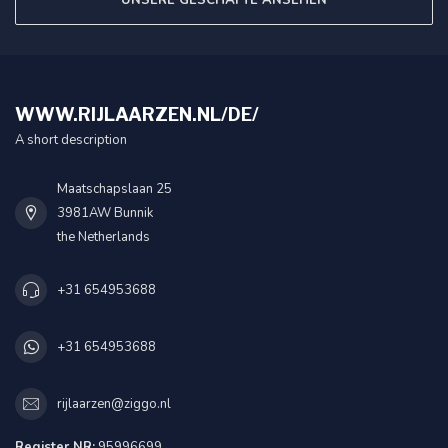
UNSERE GESCHÄFTE ANSEHEN
WWW.RIJLAARZEN.NL/DE/
A short description
Maatschapslaan 25
3981AW Bunnik
the Netherlands
+31 654953688
+31 654953688
rijlaarzen@ziggo.nl
Register NR:
95996699