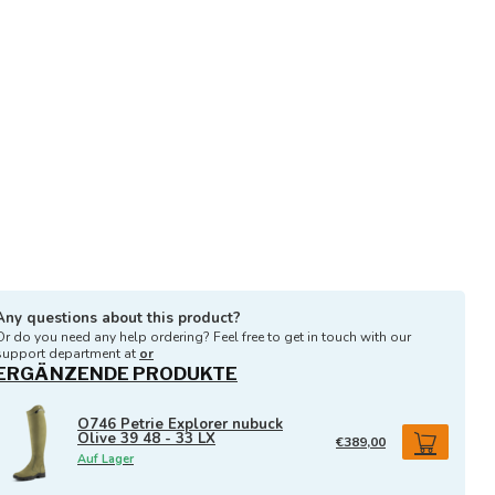
Any questions about this product?
Or do you need any help ordering? Feel free to get in touch with our
support department at
or
ERGÄNZENDE PRODUKTE
O746 Petrie Explorer nubuck
Olive 39 48 - 33 LX
€389,00
Auf Lager