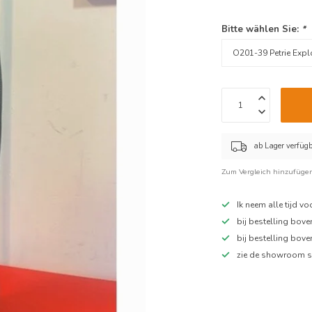
Bitte wählen Sie:
*
ab Lager verfüg
Zum Vergleich hinzufüge
Ik neem alle tijd v
bij bestelling bov
bij bestelling bov
zie de showroom s