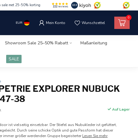
m sale met 25-50% korting
10.0
222
reviews
0
EUR
Mein Konto
Wunschzettel
Showroom Sale 25–50% Rabatt
Maßanleitung
SALE
s
 PETRIE EXPLORER NUBUCK
 47-38
Auf Lager
t.
oor ist vielseitig einsetzbar. Der Stiefel aus Nubukleder ist gefüttert,
legeleicht. Durch seine schicke Optik und gute Passform hat dieser
ner immer größer werdenden Gruppe begeisterter
Lesen Sie mehr
.