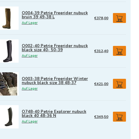
O004-39 Petrie Freerider nubuck
bruin 39 49-38 L
€378,00
Auf Lager
O002-40 Petrie Freerider nubuck
black size 40- 50-39
€312,40
Auf Lager
O003-38 Petrie Freerider Winter
nubuck black size 38 48-37
€421,00
Auf Lager
O748-40 Petrie Explorer nubuck
black 40 48-36 N
€349,50
Auf Lager