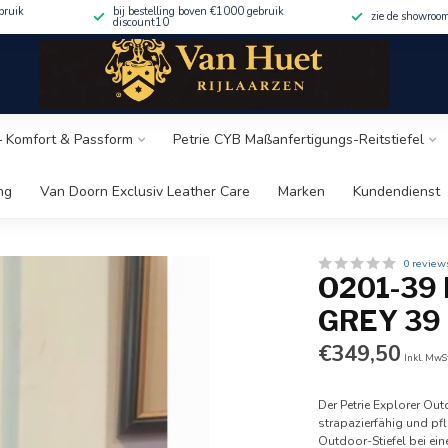
bruik
bij bestelling boven €1000 gebruik
zie de showroo
discount10
 – Komfort & Passform
Petrie CYB Maßanfertigungs-Reitstiefel
ng
Van Doorn Exclusiv Leather Care
Marken
Kundendienst
0 review
O201-39
GREY 39
€349,50
Inkl. MwS
Der Petrie Explorer Outd
strapazierfähig und pf
Outdoor-Stiefel bei ei