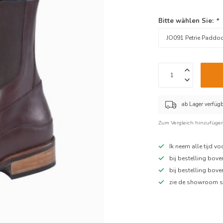
Bitte wählen Sie:
*
ab Lager verfüg
Zum Vergleich hinzufüge
Ik neem alle tijd v
bij bestelling bov
bij bestelling bov
zie de showroom s