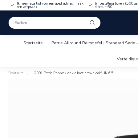
Ik neem alle tijd voor een goed advies, maak
bij bestelling boven €500 ge
een afspraak
discount50
Startseite
Petrie Allround Reitstiefel | Standard Serie
Verteidigu
Startseite
/
JO091 Petrie Paddock ankle boot brown calf UK 6.5