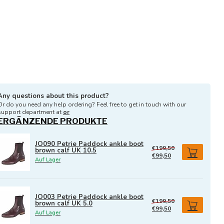
Any questions about this product?
Or do you need any help ordering? Feel free to get in touch with our
support department at
or
ERGÄNZENDE PRODUKTE
JO090 Petrie Paddock ankle boot
€199,50
brown calf UK 10.5
€99,50
Auf Lager
JO003 Petrie Paddock ankle boot
€199,50
brown calf UK 5.0
€99,50
Auf Lager