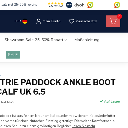
m sale met 25-50% korting
10.0
222
reviews
0
EUR
Mein Konto
Wunschzettel
Showroom Sale 25–50% Rabatt
Maßanleitung
SALE
s
ETRIE PADDOCK ANKLE BOOT
ALF UK 6.5
0
Auf Lager
Inkl. MwSt.
e Paddock ist aus feinem braunem Kalbsleder mit weichem Kalbslederfutter
s vorne für einen einfachen Einstieg gefertigt. Die weiche Komfortsohle
diesen Schuh zu einem großartigen Begleiter
Lesen Sie mehr
.