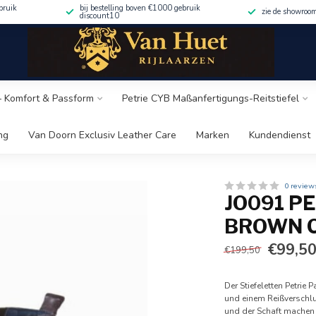
bruik
bij bestelling boven €1000 gebruik
zie de showroo
discount10
 – Komfort & Passform
Petrie CYB Maßanfertigungs-Reitstiefel
ng
Van Doorn Exclusiv Leather Care
Marken
Kundendienst
0 review
JO091 P
BROWN C
€99,5
€199,50
Der Stiefeletten Petri
und einem Reißverschlus
und der Schaft machen 