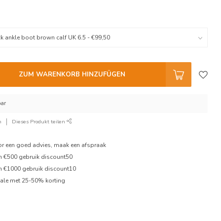
ZUM WARENKORB HINZUFÜGEN
bar
n
Dieses Produkt teilen
oor een goed advies, maak een afspraak
en €500 gebruik discount50
en €1000 gebruik discount10
ale met 25-50% korting