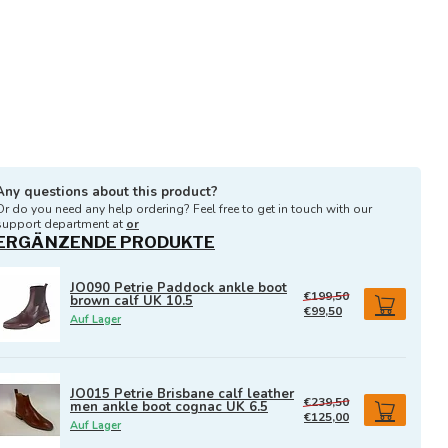
Any questions about this product?
Or do you need any help ordering? Feel free to get in touch with our
support department at
or
ERGÄNZENDE PRODUKTE
JO090 Petrie Paddock ankle boot
€199,50
brown calf UK 10.5
€99,50
Auf Lager
JO015 Petrie Brisbane calf leather
€239,50
men ankle boot cognac UK 6.5
€125,00
Auf Lager