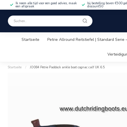
Ik neem alle tijd voor een goed advies, maak
bij bestelling boven €500 ge
een afspraak
discount50
Startseite
Petrie Allround Reitstiefel | Standard Serie
Verteidigu
Startseite
/
JO084 Petrie Paddock ankle boot cognac calf UK 6.5