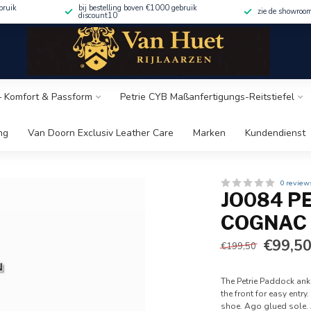
bruik
bij bestelling boven €1000 gebruik
zie de showroo
discount10
 – Komfort & Passform
Petrie CYB Maßanfertigungs-Reitstiefel
ng
Van Doorn Exclusiv Leather Care
Marken
Kundendienst
0 review
JO084 P
COGNAC 
€99,5
€199,50
The Petrie Paddock ankl
the front for easy entr
shoe. Ago glued sole. A