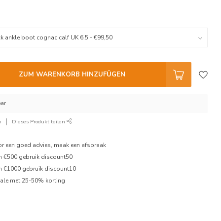
ZUM WARENKORB HINZUFÜGEN
bar
n
Dieses Produkt teilen
oor een goed advies, maak een afspraak
en €500 gebruik discount50
en €1000 gebruik discount10
ale met 25-50% korting