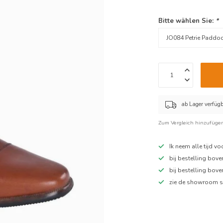
Bitte wählen Sie:
*
ab Lager verfüg
Zum Vergleich hinzufüge
Ik neem alle tijd v
bij bestelling bov
bij bestelling bov
zie de showroom s