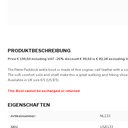
PRODUKTBESCHREIBUNG
Price € 199,50 including VAT -25% discount € 99,50 is € 82,26 excluding 
The Petrie Paddock ankle boot is made of fine cognac calf leather with a soft
The soft comfort sole and shaft make this a great walking and hiking shoe.
Available in UK size 6.5 (US 8.5)
This Boot cannot be exchanged or returned
EIGENSCHAFTEN
Artikelnummer:
NL133
SKU
USA133