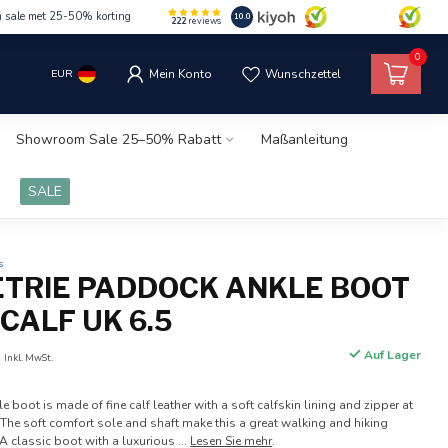
m sale met 25-50% korting
10.0
222
reviews
0
EUR
Mein Konto
Wunschzettel
Showroom Sale 25–50% Rabatt
Maßanleitung
SALE
s
ETRIE PADDOCK ANKLE BOOT
CALF UK 6.5
0
Auf Lager
Inkl. MwSt.
e boot is made of fine calf leather with a soft calfskin lining and zipper at
y. The soft comfort sole and shaft make this a great walking and hiking
 classic boot with a luxurious ...
Lesen Sie mehr
.