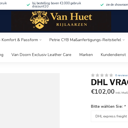
bruik
bij bestelling boven €1000 gebruik
zie de showroo
discount10
 – Komfort & Passform
Petrie CYB Maßanfertigungs-Reitstiefel
ng
Van Doorn Exclusiv Leather Care
Marken
Kundendienst
0 review
DHL VRA
€102,00
Inkl. MwS
Bitte wählen Sie:
*