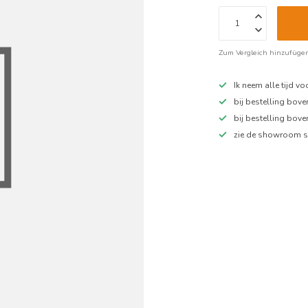
Zum Vergleich hinzufüge
Ik neem alle tijd v
bij bestelling bov
bij bestelling bov
zie de showroom s