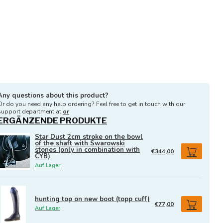
Any questions about this product?
Or do you need any help ordering? Feel free to get in touch with our
support department at
or
ERGÄNZENDE PRODUKTE
Star Dust 2cm stroke on the bowl
of the shaft with Swarowski
stones (only in combination with
€344,00
CYB)
Auf Lager
hunting top on new boot (topp cuff)
€77,00
Auf Lager