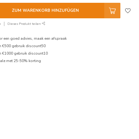
ZUM WARENKORB HINZUFÜGEN
n
Dieses Produkt teilen
oor een goed advies, maak een afspraak
en €500 gebruik discount50
en €1000 gebruik discount10
ale met 25-50% korting