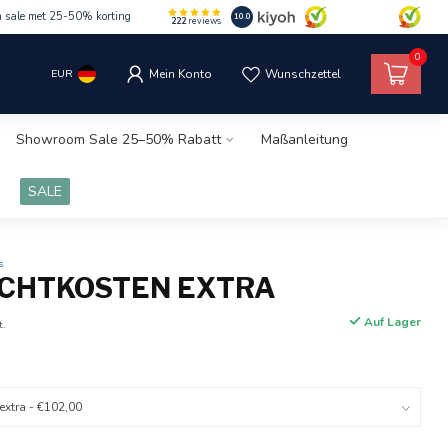
m sale met 25-50% korting
10.0
222
reviews
0
EUR
Mein Konto
Wunschzettel
Showroom Sale 25–50% Rabatt
Maßanleitung
SALE
s
CHTKOSTEN EXTRA
Auf Lager
t.