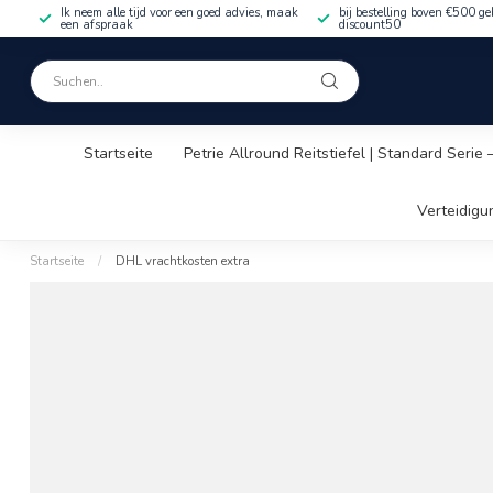
Ik neem alle tijd voor een goed advies, maak
bij bestelling boven €500 ge
een afspraak
discount50
Startseite
Petrie Allround Reitstiefel | Standard Serie
Verteidigu
Startseite
/
DHL vrachtkosten extra