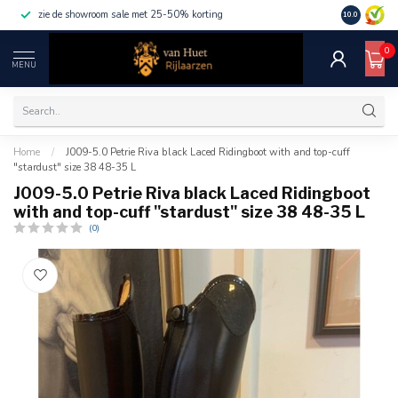
zie de showroom sale met 25-50% korting
10.0
0
MENU
Home
/
J009-5.0 Petrie Riva black Laced Ridingboot with and top-cuff
"stardust" size 38 48-35 L
J009-5.0 Petrie Riva black Laced Ridingboot
with and top-cuff "stardust" size 38 48-35 L
(0)