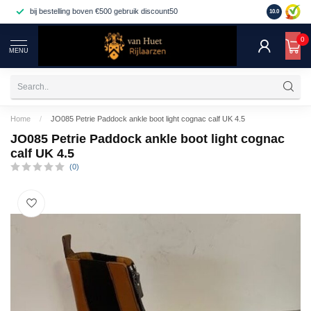
bij bestelling boven €500 gebruik discount50
bij bestellin
10.0
0
MENU
Home
/
JO085 Petrie Paddock ankle boot light cognac calf UK 4.5
JO085 Petrie Paddock ankle boot light cognac
calf UK 4.5
(0)