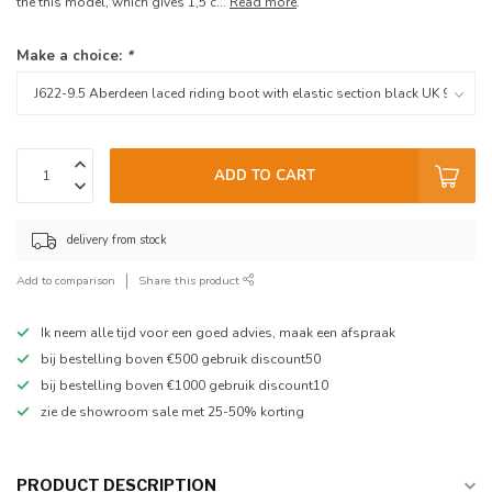
the this model, which gives 1,5 c...
Read more
.
Make a choice:
*
ADD TO CART
delivery from stock
Add to comparison
Share this product
Ik neem alle tijd voor een goed advies, maak een afspraak
bij bestelling boven €500 gebruik discount50
bij bestelling boven €1000 gebruik discount10
zie de showroom sale met 25-50% korting
PRODUCT DESCRIPTION