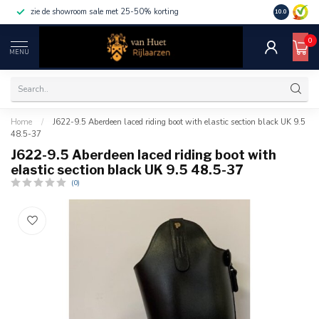
zie de showroom sale met 25-50% korting
10.0
0
MENU
Home
/
J622-9.5 Aberdeen laced riding boot with elastic section black UK 9.5
48.5-37
J622-9.5 Aberdeen laced riding boot with
elastic section black UK 9.5 48.5-37
(0)