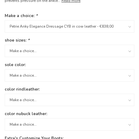
prevents pressure on the ankle...
Read more
.
Make a choice:
*
shoe sizes:
*
sole color:
color rindleather:
color nubuck leather:
Extra's Customize Your Boots: