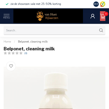
zie de showroom sale met 25-50% korting
10.0
0
MENU
Home
/
Belponet, cleaning milk
Belponet, cleaning milk
(0)