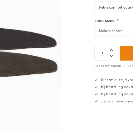
shoe sizes:
*
Add to comparison
Sha
Ik neem alle tijd v
bij bestelling bov
bij bestelling bov
zie de showroom s