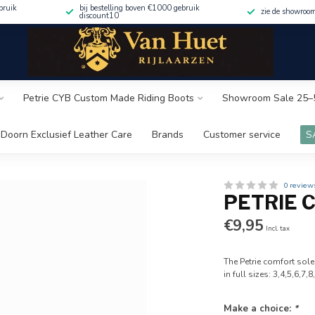
bruik
bij bestelling boven €1000 gebruik
zie de showroo
discount10
Petrie CYB Custom Made Riding Boots
Showroom Sale 25–
Doorn Exclusief Leather Care
Brands
Customer service
S
0 review
PETRIE 
€9,95
Incl. tax
The Petrie comfort sole
in full sizes: 3,4,5,6,7
Make a choice:
*