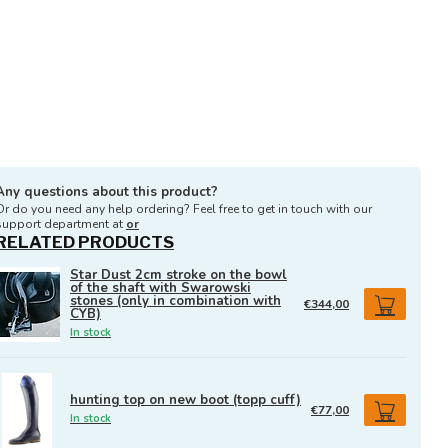
Any questions about this product?
Or do you need any help ordering? Feel free to get in touch with our
support department at
or
RELATED PRODUCTS
Star Dust 2cm stroke on the bowl
of the shaft with Swarowski
stones (only in combination with
€344,00
CYB)
In stock
hunting top on new boot (topp cuff)
€77,00
In stock