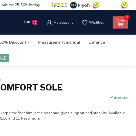
m sale met 25-50% korting
10.0
222
reviews
0
EUR
My account
Wishlist
50% Discount
Measurement manual
Defence
ALE
s
COMFORT SOLE
In stock
 keeps the foot firm in the boot and gives support and stability. Available
,8,9,10 and 11
Read more
.